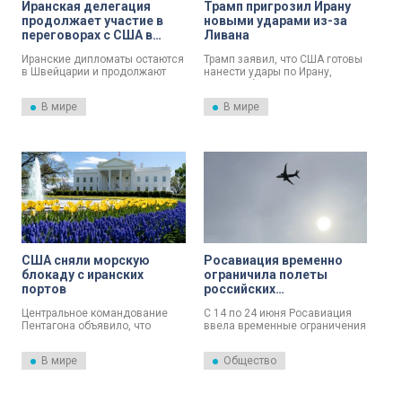
Иранская делегация
Трамп пригрозил Ирану
продолжает участие в
новыми ударами из-за
переговорах с США в
Ливана
Швейцарии
Иранские дипломаты остаются
Трамп заявил, что США готовы
в Швейцарии и продолжают
нанести удары по Ирану,
консультации с американской
которые будут жёстче
стороной.
предыдущих. Причина —
В мире
В мире
ситуация в Ливане, где
действуют подконтрольные
Ирану вооружённые группы.
США сняли морскую
Росавиация временно
блокаду с иранских
ограничила полеты
портов
российских
авиакомпаний в Иран
Центральное командование
С 14 по 24 июня Росавиация
Пентагона объявило, что
ввела временные ограничения
американские военные по
на полеты в Иран. Вылеты из
указанию президента
России запрещены с 23:00 до
В мире
Общество
Дональда Трампа прекратили
11:00 мск. В остальное время
морскую блокаду портов Ирана
— по согласованию после
и прибрежных зон.
оценки рисков.