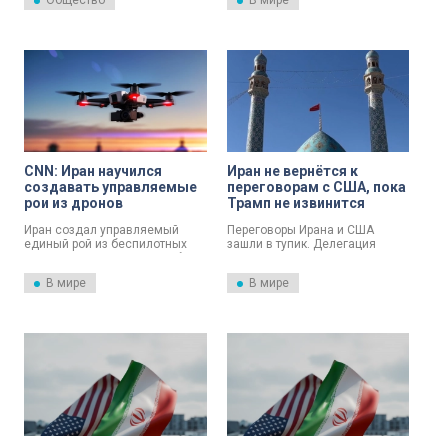
Общество
В мире
траурной церемонии в
Тегеране, посвященной гибели
верховного лидера Ирана Али
Хаменеи. Мероприятие
проходит в крупнейшем
религиозном комплексе
иранской столицы — Мосалле
имени имама Хомейни.
CNN: Иран научился
Иран не вернётся к
создавать управляемые
переговорам с США, пока
рои из дронов
Трамп не извинится
Иран создал управляемый
Переговоры Ирана и США
единый рой из беспилотных
зашли в тупик. Делегация
летательных аппаратов. Об
Тегерана настаивает на
этом рассказал пилот
публичных извинениях Трампа.
В мире
В мире
американского истребителя F-
Также иранцы потребовали
15, сбитого в апреле над
вывода израильских войск из
Исламской Республикой.
Южного Ливана.