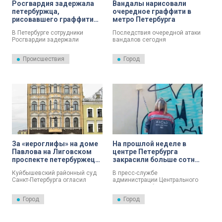
Росгвардия задержала
Вандалы нарисовали
петербуржца,
очередное граффити в
рисовавшего граффити
метро Петербурга
на доме XIX века
В Петербурге сотрудники
Последствия очередной атаки
Росгвардии задержали
вандалов сегодня
хулигана, рисовавшего
ликвидируют сотрудники
граффити на стене дома в
петербургского метрополитена.
Происшествия
Город
центре города.
На одной из вентиляционных
шахт в Свечном переулке
уличные художники
изобразили бессмысленное
граффити, прибавив работы
специалистам службы
тоннельных сооружений — им
предстоит закрашивать
сомнительное уличное
творчество. Задача эта не
самая простоя — наносить
краску приходится в три, а то и
За «иероглифы» на доме
На прошлой неделе в
в четыре слоя.
Павлова на Лиговском
центре Петербурга
проспекте петербуржец
закрасили больше сотни
получил 300 часов
граффити
Куйбышевский районный суд
В пресс-службе
обязательных работ
Санкт-Петербурга огласил
администрации Центрального
приговор Евгению Головченко,
района Петербурга рассказали,
который испортил фасад дома-
что каждый день сотрудники
Город
Город
памятника в Северной
коммунальных служб города
столице.
ведут работу по устранению
несанкционированных
надписей.