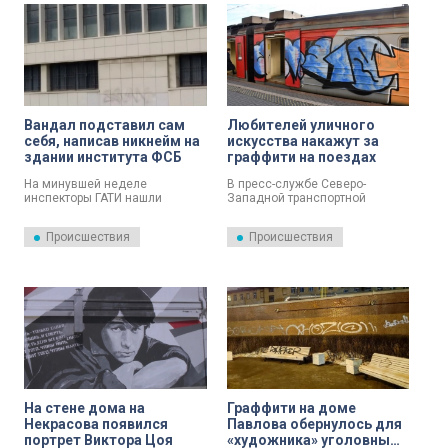
Вандал подставил сам
Любителей уличного
себя, написав никнейм на
искусства накажут за
здании института ФСБ
граффити на поездах
На минувшей неделе
В пресс-службе Северо-
инспекторы ГАТИ нашли
Западной транспортной
нарушение на нежилом здании
прокуратуры рассказали о том,
на проспекте Энергетиков. На
жителей Петербурга и
Происшествия
Происшествия
нем была крупная надпись
Мурманска обвинили в
черной краской,
вандализме за граффити на
предположительно, с
поездах.
никнеймом вандала –
«SEVAN».
На стене дома на
Граффити на доме
Некрасова появился
Павлова обернулось для
портрет Виктора Цоя
«художника» уголовным