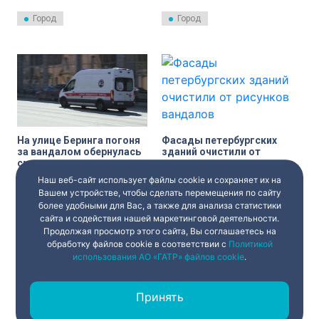
провел заседание
«Ленсвет» предстоит очистить
межведомственной комиссии,
от объявлений и граффити
Город
Город
которое посвятили граффити.
более 8 тысяч опор и 120
пунктов питания уличного
освещения.
На улице Беринга погоня
Фасады петербургских
за вандалом обернулась
зданий очистили от
смертью для охранника
рисунков вандалов
Наш веб-сайт использует файлы cookie и сохраняет их на
Росгвардия задержала
За прошлую неделю фасады
петербуржца, который
петербургских зданий
Вашем устройстве, чтобы сделать перемещения по сайту
посчитал одно из зданий на
очистили от 132 граффити.
более удобными для Вас, а также для анализа статистики
Васильевском острове
сайта и содействия нашей маркетинговой деятельности.
Происшествия
Город
холстом для рисования.
Продолжая просмотр этого сайта, Вы соглашаетесь на
обработку файлов cookie в соответствии с
Политикой
использования АО «ГАТР» файлов cookie
.
Принять
‹
1
2
›