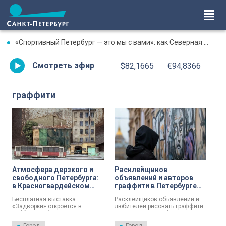
«Спортивный Петербург — это мы с вами»: как Северная столица отметила День физкультурника
Смотреть эфир
$82,1665
€94,8366
граффити
Атмосфера дерзкого и
Расклейщиков
свободного Петербурга:
объявлений и авторов
в Красногвардейском
граффити в Петербурге
районе 15 февраля
будут штрафовать от
Бесплатная выставка
Расклейщиков объявлений и
откроется бесплатная
трех до пяти тысяч
«Задворки» откроется в
любителей рисовать граффити
выставка «Задворки»
рублей
субботу, 15 февраля, в
на стенах теперь будут
библиотеке «СФЕРА» на улице
штрафовать прямо на месте.