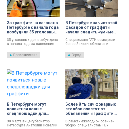
За граффити на вагонах в
В Петербурге за чистотой
Петербурге с начала года
фасадов от граффити
возбудили 35 уголовных
начали следить «умные
дел
камеры»
35 уголовных дел возбуждено
Специалисты ГАТИ осмотрели
с начала года за нанесение
более 2 тысяч объектов и
граффити на транспорт РЖД.
территорий Северной столицы
Вандалы раскрасили 41 вагон
в рамках «Недели частоты».
Происшествия
Город
пригородных поездов.
В Петербурге могут
Более 8 тысяч фонарных
появиться новые
столбов очистят от
спецплощадки для
объявлений и граффити в
граффити
Петербурге
30 марта вице-губернатор
В рамках ежегодной осенней
Петербурга Анатолий Повелий
уборки специалистам ГБУ