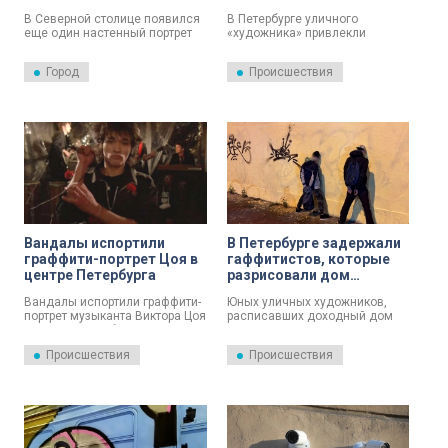
делом
В Северной столице появился
В Петербурге уличного
еще один настенный портрет
«художника» привлекли
Виктора Цоя.
уголовной ответственности. Он
оставил граффити на стене
Город
Происшествия
доходного дома Павлова.
Вандалы испортили
В Петербурге задержали
граффити-портрет Цоя в
гаффитистов, которые
центре Петербурга
разрисовали дом
Павлова
Вандалы испортили граффити-
Юных уличных художников,
портрет музыканта Виктора Цоя
расписавших доходный дом
в центре Петербурга. Он
Павлова, по горячим следам
расположен на стене
задержали сотрудники
Происшествия
Происшествия
трансформаторной подстанции
полиции.
между улицами Маяковского и
Восстания.