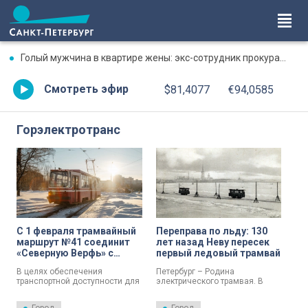
Голый мужчина в квартире жены: экс-сотрудник прокуратуры рассказал, почему совершил убийство
Смотреть эфир
$81,4077
€94,0585
Горэлектротранс
С 1 февраля трамвайный
Переправа по льду: 130
маршрут №41 соединит
лет назад Неву пересек
«Северную Верфь» с
первый ледовый трамвай
метро «Сенная площадь»
В целях обеспечения
Петербург – Родина
транспортной доступности для
электрического трамвая. В
пассажиров Адмиралтейского
1895 году 31 января или 19
района продлевается трасса
января, если считать по