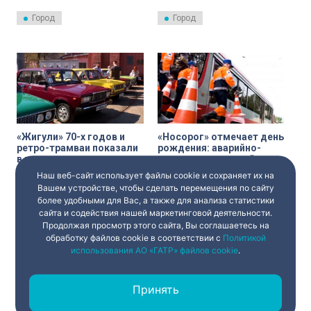
трамваев с системой,
троллейбусов. На это были
предоставляющей приоритет
выделены 864 миллиона
Город
Город
проезда перекрестков дорог.
рублей.
«Жигули» 70-х годов и
«Носорог» отмечает день
ретро-трамваи показали
рождения: аварийно-
в выставочном
восстановительной
комплексе
службе
Наш веб-сайт использует файлы cookie и сохраняет их на
Ретро-сезон автомобильной
«Носорог» отмечает день
«Горэлектротранса»
Горэлектротранса
техники открылся в Петербурге.
рождения. 83 года
Вашем устройстве, чтобы сделать перемещения по сайту
исполнилось 83 года
Машины 70-х годов
исполнилось важнейшему
более удобными для Вас, а также для анализа статистики
представили в Экспозиционно-
подразделению
сайта и содействия нашей маркетинговой деятельности.
Репортаж
Город
выставочном комплексе
Горэлектротранса – аварийно-
Продолжая просмотр этого сайта, Вы соглашаетесь на
«Горэлектротранса».
восстановительной службе.
обработку файлов cookie в соответствии с
Политикой
использования АО «ГАТР» файлов cookie
.
Принять
‹
1
...
2
3
4
›