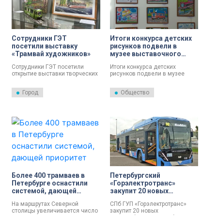
«Горэлектротранс».
Сотрудники ГЭТ
Итоги конкурса детских
посетили выставку
рисунков подвели в
«Трамвай художников»
музее выставочного
комплекса
Сотрудники ГЭТ посетили
Итоги конкурса детских
«Горэлектротранс»
открытие выставки творческих
рисунков подвели в музее
работ, подытоживших
выставочного комплекса
пленэрный проект «Трамвай
«Горэлектротранс». На суд
Город
Общество
художников», посвященный
жюри представили почти 200
Стрельнинской трамвайной
работ юных художников из
линии. Об этом сообщили в
Петербурга, Москвы и
пресс-службе СПб ГУП
Волгограда. В своих картинах
«Горэлектротранс».
они отразили образ
трамвайного маршрута №36 —
преемника первой
электрической пригородной
железной дороги в России.
Более 400 трамваев в
Петербургский
Петербурге оснастили
«Горэлектротранс»
системой, дающей
закупит 20 новых
приоритет движения на
троллейбусов
На маршрутах Северной
СПб ГУП «Горэлектротранс»
перекрестках дорог
столицы увеличивается число
закупит 20 новых