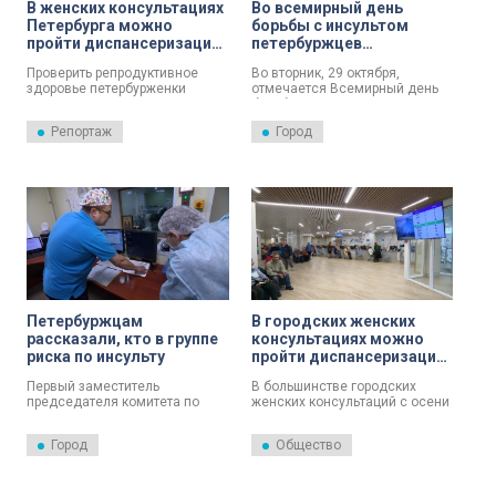
В женских консультациях
Во всемирный день
Петербурга можно
борьбы с инсультом
пройти диспансеризацию
петербуржцев
по программе
пригласили на экспресс-
Проверить репродуктивное
Во вторник, 29 октября,
«Репродуктивное
обследование во все 17
здоровье петербурженки
отмечается Всемирный день
здоровье»
сосудистых центров
теперь могут в женских
борьбы с инсультом.
Петербурга
консультациях города.
Репортаж
Город
Программа диспансеризации
ранее была доступна только на
базе поликлиник, теперь ее
расширили.
Петербуржцам
В городских женских
рассказали, кто в группе
консультациях можно
риска по инсульту
пройти диспансеризацию
по направлению
Первый заместитель
В большинстве городских
«репродуктивное
председателя комитета по
женских консультаций с осени
здоровье»
здравоохранению Андрей
можно пройти
Сарана рассказал
диспансеризацию по
Город
Общество
петербуржцам о показателях
направлению «репродуктивное
по диспансеризации и
здоровье». Как отметил
инсульту.
Александр Беглов, до
недавнего времени такая