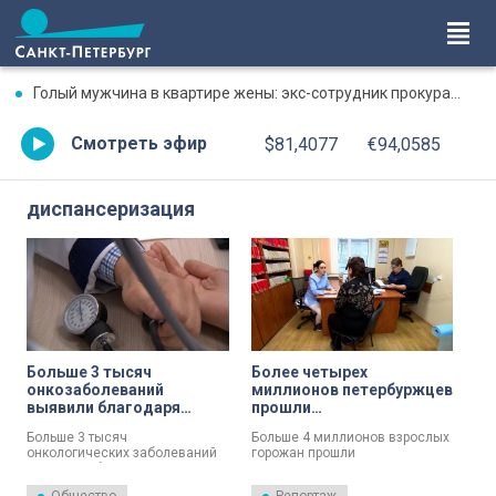
Голый мужчина в квартире жены: экс-сотрудник прокуратуры рассказал, почему совершил убийство
Смотреть эфир
$81,4077
€94,0585
диспансеризация
Больше 3 тысяч
Более четырех
онкозаболеваний
миллионов петербуржцев
выявили благодаря
прошли
диспансеризации в 2024
диспансеризацию в 2024
Больше 3 тысяч
Больше 4 миллионов взрослых
году
году
онкологических заболеваний
горожан прошли
выявлено благодаря
диспансеризацию в 2024 году.
диспансеризации в 2024 году.
Это рекордная цифра. Чаще