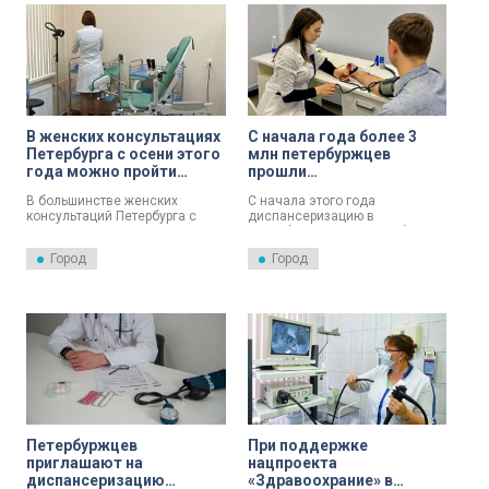
проверка была доступна
только на базе городских
поликлиник. С начала
действия расширенной
программы диспансеризации
исследование прошли уже
более ста тысяч мужчин и
женщин.
В женских консультациях
С начала года более 3
Петербурга с осени этого
млн петербуржцев
года можно пройти
прошли
диспансеризацию по
диспансеризацию
В большинстве женских
С начала этого года
направлению
консультаций Петербурга с
диспансеризацию в
«репродуктивное
осени текущего года можно
Петербурге прошли уже больше
здоровье»
пройти диспансеризацию в
3 млн человек – 2,3 млн
Город
Город
области репродуктивного
взрослых и 770 тысяч детей.
здоровья.
Петербуржцев
При поддержке
приглашают на
нацпроекта
диспансеризацию
«Здравоохрание» в