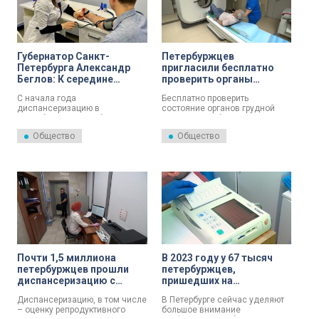
подчеркнули, здоровье —
основа успешной карьеры и
творчества.
Губернатор Санкт-
Петербуржцев
Петербурга Александр
пригласили бесплатно
Беглов: К середине
проверить органы
августа план по
грудной клетки в рамках
С начала года
Бесплатно проверить
диспансеризации уже
диспансеризации
диспансеризацию в
состояние органов грудной
выполнен почти на 60%
Петербурге прошли больше
клетки. Петербуржцам
1,88 млн человек, что
напоминают о возможности
Общество
Общество
составляет 59% от плана. В
пройти компьютерную
прошлом году за тот же период
томографию во время второго
план был выполнен на 51,7% –
этапа диспансеризации.
осмотры прошли 1,43 млн
Обследование доступно по
человек.
полису ОМС. Для этого
необходимо обратиться в
районную поликлинику. При
наличии симптоматики и
показаний врач выписывает
направление.
Почти 1,5 миллиона
В 2023 году у 67 тысяч
петербуржцев прошли
петербуржцев,
диспансеризацию с
пришедших на
начала года
профосмотры, нашли
Диспансеризацию, в том числе
В Петербурге сейчас уделяют
сердечно-сосудистые
– оценку репродуктивного
большое внимание
заболевания