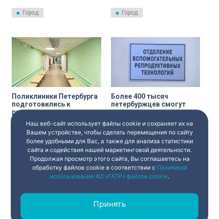
здоровья – в первой половине
профилактике заболеваний.
текущего года прошло
Проверить здоровье горожане
Город
Город
рекордное число
могут в рамках
петербуржцев – почти полтора
диспансеризации. О том, какие
миллиона.
болезни находят в ходе
профилактических осмотров, в
эфире телеканала «Санкт-
Петербург» рассказал Дмитрий
Мотовилов, заместитель
председателя комитета по
здравоохранению.
Поликлиники Петербурга
Более 400 тысяч
подготовились к
петербуржцев смогут
расширению программы
проверить в этом году
диспансеризации
репродуктивное
Наш веб-сайт использует файлы cookie и сохраняет их на
Поликлиники Северной
Более 400 тысяч горожан
здоровье в рамках
столицы были готовы к
пройдут в этом году
Вашем устройстве, чтобы сделать перемещения по сайту
диспансеризации
расширению программы
диспансеризацию для оценки
более удобными для Вас, а также для анализа статистики
диспансеризации. Об этом
репродуктивного здоровья.
сайта и содействия нашей маркетинговой деятельности.
Город
Смольный
рассказал заместитель
Продолжая просмотр этого сайта, Вы соглашаетесь на
председателя комитета по
здравоохранению Дмитрий
обработку файлов cookie в соответствии с
Политикой
Мотовилов.
использования АО «ГАТР» файлов cookie
.
Принять
‹
1
2
3
›