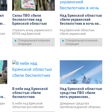
ил
Силы ПВО сбили
Над Брянской областью
беспилотник над
сбили украинский
ую
Брянской областью
беспилотник в ночь на
ой
23 декабря
Отразить атаку украинского
Над Брянской областью
сии
БПЛА над Брянской
сбили украинский
у,
областью удалось минувшей
беспилотник в ночь на 23
Специальная военная
Специальная военная
е
ночью.
декабря. Об этом сообщили
операция
операция
ой
в министерстве обороны
. О
России.
, 15
лужбе
ии
В небе над Брянской
Над Брянской областью
областью сбили
средства ПВО сбили
ской
беспилотник
пять украинских
беспилотников
еден
В небе над Брянской
Дежурные средства
областью российские
противовоздушной обороны
средства ПВО уничтожили
уничтожили пять украинских