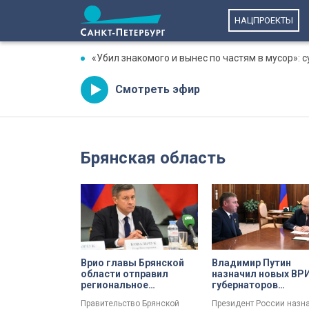
НАЦПРОЕКТЫ
«Убил знакомого и вынес по частям в мусор»: 
Смотреть эфир
Брянская область
Врио главы Брянской
Владимир Путин
области отправил
назначил новых ВР
региональное
губернаторов
правительство в
Белгородской и
Правительство Брянской
Президент России назн
отставку
Брянской областей