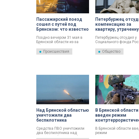
Пассажирский поезд
Петербуржец отсуд
сошел с путей под
компенсацию за
Брянском: что известно
квартиру, утраченн
из-за чернобыльск
Поздно вечером 31 мая в
Петербуржец отсудил у
аварии
Брянской области из-за
Социального фонда Рос
обрушения моста с путей
компенсацию за квартир
сошел пассажирский поезд
утраченную в результат
Происшествия
Общество
№ 86 Климов — Москва. Что
аварии на Чернобыльск
известно на данный момент
атомной электростанции
о случившемся – в
том, как это ему удалось
материале телеканала
января рассказали в
«Санкт-Петербург».
Объединённой пресс-с
судов общей юрисдикц
Брянской области.
Над Брянской областью
В Брянской области
уничтожили два
введен режим
беспилотника
контртеррористиче
операции
Средства ПВО уничтожили
В Брянской области вв
два беспилотника над
режим
Брянской областью. Об этом
контртеррористической