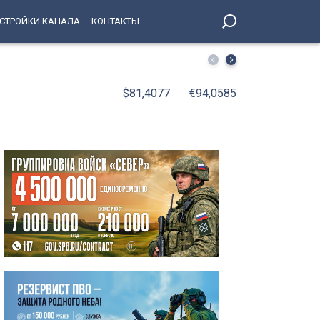
СТРОЙКИ КАНАЛА
КОНТАКТЫ
Из пруда Полюстровского парка извлекли тело 36-летн
$81,4077
€94,0585