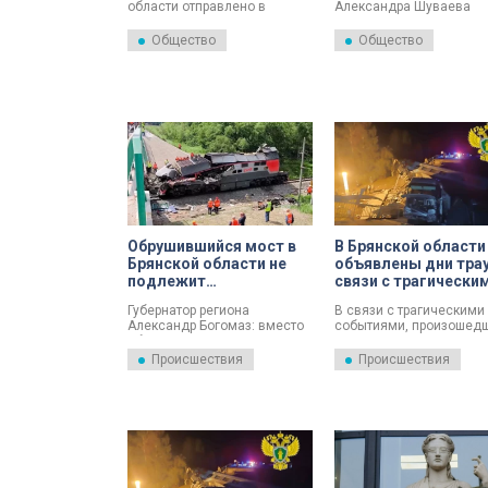
области отправлено в
Александра Шуваева
отставку. Соответствующий
временно исполняющи
указ подписал временно
обязанности губернатор
Общество
Общество
исполняющий обязанности
Белгородской области.
главы региона Егор
Ковальчук.
Обрушившийся мост в
В Брянской области
Брянской области не
объявлены дни трау
подлежит
связи с трагически
восстановлению
событиями в
Губернатор региона
В связи с трагическими
Выгоничском район
Александр Богомаз: вместо
событиями, произошед
обрушившегося под
в Выгоничском районе
Брянском моста построят
Брянской области, 2, 3 и
Происшествия
Происшествия
новый.
июня 2025 года на всей
территории региона
объявлены дни траура. 
этом сообщает губерна
Брянской области Алек
Богомаз.