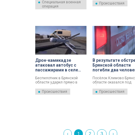
Специальная военная
сообщил губернатор региона
операции. Об этом соо
Происшествия
операция
Александр Богомаз.
Национальный
антитеррористический
комитет.
Дрон-камикадзе
В результате обстр
атаковал автобус с
Брянской области
пассажирами в селе
погибли два челове
под Брянском: есть
Беспилотник в Брянской
Посёлок Климово Брянс
пострадавшие
области ударил прямо в
области оказался под
пассажирский автобус.
обстрелом со стороны
Украины. В результате
Происшествия
Происшествия
обстрела погибли женщ
ребёнок. Ещё три челов
пострадали. Об этом ап
рассказал губернатор
Брянской области Алек
Богомаз.
‹
1
2
3
›