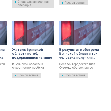
Специальная военная
бщил
украинский беспилотник. Об
беспилотников в небе над
Происшествия
операция
этом сообщает пресс-
Брянской областью.
служба Минобороны РФ.
ела
Житель Брянской
В результате обстрела
области погиб,
Брянской области три
ка
подорвавшись на мине
человека получили
ранения
кой
В Брянской области в
Посёлок городского типа
окрестностях посёлка
Суземка обстреляли со
Уборки местный житель
стороны Украины. В
погиб, подорвавшись на
результате инцидента три
Происшествия
Происшествия
ина и
мине. Об этом 12 марта
человека получили ранения.
ека
рассказал глава региона
Об этом 27 февраля
реля
Александр Богомаз.
сообщил губернатор
Брянской области Александр
сандр
Богомаз.