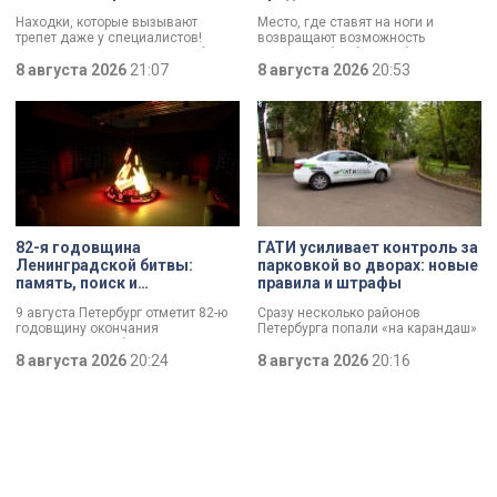
трофеи экспедиции
императорской лечебницы
Находки, которые вызывают
Место, где ставят на ноги и
до передового
трепет даже у специалистов!
возвращают возможность
медицинского центра
Нательный крест возрастом более
двигаться без боли. Юбилей
тысячи лет и боевой топор – вот
8 августа 2026
21:07
отмечает Институт травматологии
8 августа 2026
20:53
главные трофеи археологической
и ортопедии имени Р.Р. Вредена.
экспедиции в Старой Ладоге в
этом году.
82-я годовщина
ГАТИ усиливает контроль за
Ленинградской битвы:
парковкой во дворах: новые
память, поиск и
правила и штрафы
возвращение имен
9 августа Петербург отметит 82-ю
Сразу несколько районов
годовщину окончания
Петербурга попали «на карандаш»
Ленинградской битвы. Это День
к ГАТИ. Там усилят контроль за
воинской славы, который был
8 августа 2026
20:24
парковкой во дворах. За два
8 августа 2026
20:16
официально установлен в апреле
летних месяца только по
прошлого года.
Выборгскому району ведомство
вынесло больше 10 тысяч
постановлений.