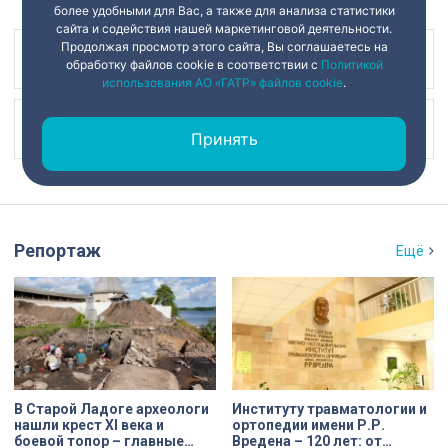
более удобными для Вас, а также для анализа статистики
сайта и содействия нашей маркетинговой деятельности.
Продолжая просмотр этого сайта, Вы соглашаетесь на
Наш канал в
обработку файлов cookie в соответствии с
Политикой
использования АО «ГАТР» файлов cookie
.
Наш канал в
Принять
Репортаж
Ещё
В Старой Ладоге археологи
Институту травматологии и
нашли крест XI века и
ортопедии имени Р.Р.
боевой топор – главные
Вредена – 120 лет: от