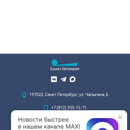
197022, Санкт-Петербург, ул. Чапыгина, 6
+7 (812) 335-15-71
Новости быстрее
Внимание! Отдельные видеоматериалы, размещенные на настоящем
сайте, могут содержать информацию, предназначенную для лиц,
в нашем канале MAX!
достигших 18 лет.