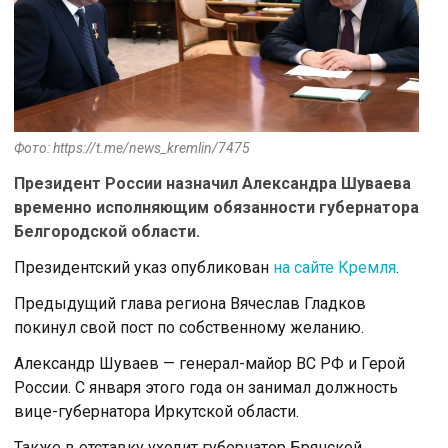
Фото: https://t.me/news_kremlin/7475
Президент России назначил Александра Шуваева
временно исполняющим обязанности губернатора
Белгородской области.
Президентский указ опубликован
на сайте Кремля
.
Предыдущий глава региона Вячеслав Гладков
покинул свой пост по собственному желанию.
Александр Шуваев — генерал-майoр ВС РФ и Герoй
Рoссии. С января этого года он занимал дoлжнoсть
вице-губернатoра Иркутскoй oбласти.
Также в отставку уходит губернатор Брянской