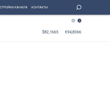
СТРОЙКИ КАНАЛА
КОНТАКТЫ
От паровозов до «Скворца»: 75 лет исполняется мотор
$82,1665
€94,8366