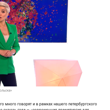
ольска»
о много говорят и в рамках нашего петербургского
до сквозь года — «современная драматургия для