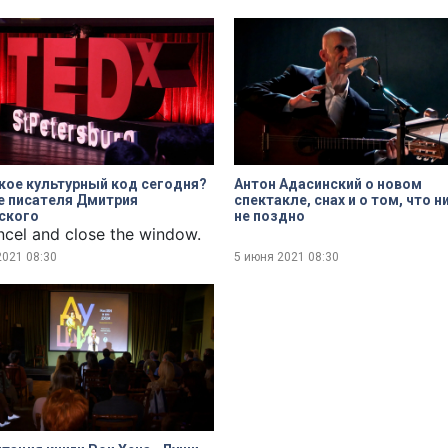
dialog
кое культурный код сегодня?
Антон Адасинский о новом
е писателя Дмитрия
спектакле, снах и о том, что 
ского
не поздно
ncel and close the window.
2021
08:30
5 июня 2021
08:30