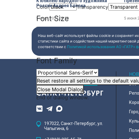
К юбилею народного художника
Презен
России Андрея Блиока
Color
Transparency
Font Size
5 июня 2021
08:30
5 июня 
Наш веб-сайт использует файлы cookie и сохраняет их
Text Edge Style
статистики сайта и содействия нашей маркетинговой 
соответствии с
Политикой использования АО «ГАТР» ф
Font Family
НОВ
Reset
restore all settings to the default val
Все
Close Modal Dialog
Реп
End of dialog window.
Коро
Горо
Куль
197022, Санкт-Петербург, ул.
Чапыгина, 6
Поли