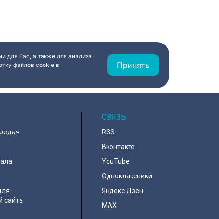
и для Вас, а также для анализа
Принять
тку файлов cookie в
СВЯЗЬ
ередач
RSS
Вконтакте
нала
YouTube
Одноклассники
для
Яндекс.Дзен
й сайта
MAX