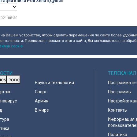
тация книги Рои Хена «Души»
2021
08:30
 на Вашем устройстве, чтобы сделать перемещения по сайту более удобным
деятельности. Продолжая просмотр этого сайта, Вы соглашаетесь на обрабо
айлов cookie
.
ОСТИ
ТЕЛЕКАНАЛ
ues
Done
Наука и технологии
Программа п
ортаж
Спорт
Программы
навирус
Армия
Настройка ка
д
В мире
Контакты
тура
Информация 
пользователе
тика
Политика