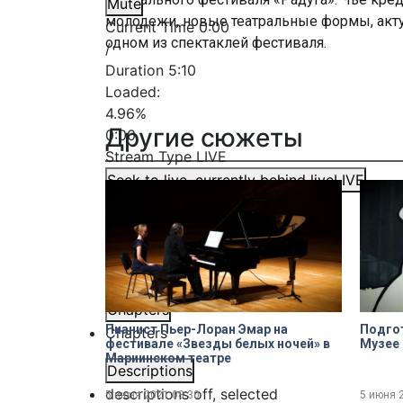
Mute
молодежи, новые театральные формы, акту
Current Time
0:00
одном из спектаклей фестиваля.
/
Duration
5:10
Loaded
:
4.96%
Другие сюжеты
0:00
Stream Type
LIVE
Seek to live, currently behind live
LIVE
Remaining Time
-
5:10
1x
Playback Rate
Chapters
Пианист Пьер-Лоран Эмар на
Подгот
Chapters
фестивале «Звезды белых ночей» в
Музее 
Мариинском театре
Descriptions
descriptions off
, selected
5 июня 2021
08:30
5 июня 