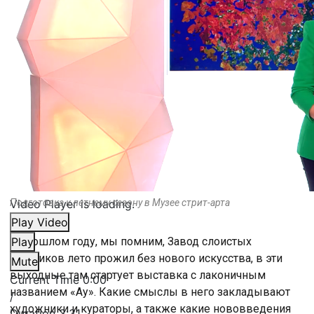
Video Player is loading.
Подготовка к летнему сезону в Музее стрит-арта
Play Video
В прошлом году, мы помним, Завод слоистых
Play
пластиков лето прожил без нового искусства, в эти
Mute
выходные там стартует выставка с лаконичным
Current Time
0:00
названием «Ау». Какие смыслы в него закладывают
/
художники и кураторы, а также какие нововведения
Duration
3:31