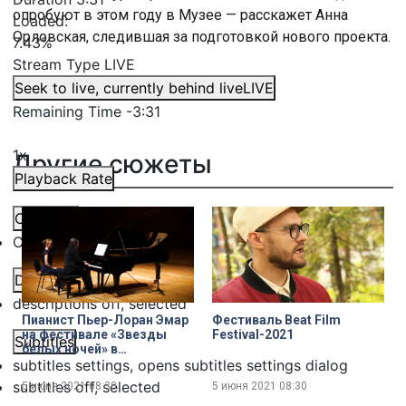
опробуют в этом году в Музее — расскажет Анна
Loaded
:
Орловская, следившая за подготовкой нового проекта.
7.43%
Stream Type
LIVE
Seek to live, currently behind live
LIVE
Remaining Time
-
3:31
1x
Другие сюжеты
Playback Rate
Chapters
Chapters
Descriptions
descriptions off
, selected
Пианист Пьер-Лоран Эмар
Фестиваль Beat Film
на фестивале «Звезды
Festival-2021
Subtitles
белых ночей» в
subtitles settings
, opens subtitles settings dialog
Мариинском театре
subtitles off
, selected
5 июня 2021
08:30
5 июня 2021
08:30