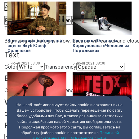
Audio Track
Picture-in-Picture
Fullscreen
Share
This is a modal window.
Beginning of dialog window. Escape will cancel and clos
Звезда мировой оперной
Спектакль Оскараса
сцены Якуб Юзеф
Коршуноваса «Человек из
Орлинский
Подольска»
Text
5 июня 2021
08:30
5 июня 2021
08:30
Color
Transparency
Background
Color
Transparency
Window
Наш веб-сайт использует файлы cookie и сохраняет их на
Шишкин-Хокусай
Что такое культурный код
Вашем устройстве, чтобы сделать перемещения по сайту
Color
Transparency
«Набережная рабов» в
сегодня? Мнение писателя
более удобными для Вас, а также для анализа статистики
галерее Марины Гисич
Дмитрия Глуховского
сайта и содействия нашей маркетинговой деятельности.
Font Size
Продолжая просмотр этого сайта, Вы соглашаетесь на
обработку файлов cookie в соответствии с
Политикой
5 июня 2021
08:30
5 июня 2021
08:30
использования АО «ГАТР» файлов cookie
.