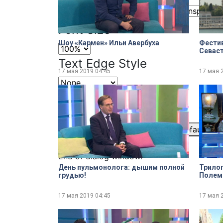
Color
Transparency
Font Size
Шоу «Кармен» Ильи Авербуха
Фести
Севас
Text Edge Style
17 мая 2019
04:45
17 мая 
Font Family
Reset
restore all settings to the default val
Close Modal Dialog
End of dialog window.
День пульмонолога: дышим полной
Трилог
грудью!
Полем
17 мая 2019
04:45
17 мая 