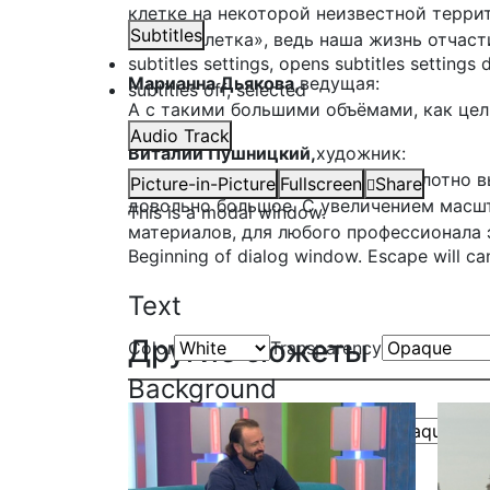
клетке на некоторой неизвестной террит
Subtitles
слово «клетка», ведь наша жизнь отчаст
subtitles settings
, opens subtitles settings 
Марианна Дьякова,
ведущая:
subtitles off
, selected
А с такими большими объёмами, как цел
Audio Track
Виталий Пушницкий,
художник:
Нет, это первый раз. Для меня полотно 
Picture-in-Picture
Fullscreen
Share
довольно большое. С увеличением масш
This is a modal window.
материалов, для любого профессионала 
Beginning of dialog window. Escape will ca
Text
Другие сюжеты
Color
Transparency
Background
Color
Transparency
Window