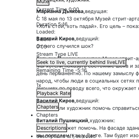
Mute
Current Time
0:00
Марианна Дьякова,
ведущая:
/
С 18 мая по 13 октября Музей стрит-арт
Duration
5:16
«Хоть стой, хоть падай». Его цель – по
Loaded
:
Василий Киров,
ведущий:
5.88%
От чего случился шок?
0:00
Stream Type
LIVE
Татьяна Пинчук,
директор Музея стрит-а
Seek to live, currently behind live
LIVE
Мы хотели показать состояние шока и 
Remaining Time
-
5:16
день перманентно. По нашему замыслу фр
народ, чтобы люди в социальных сетях 
1x
эмоциях по поводу всего, что окружает 
Playback Rate
Василий Киров,
ведущий:
Chapters
А может ли художник помочь справитьс
Chapters
Виталий Пушницкий,
художник:
Никак не может помочь. На фасаде здан
Descriptions
мы попадаем, как у Данте. Там будет и
descriptions off
, selected