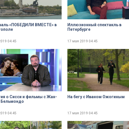
валь «ПОБЕДИЛИ ВМЕСТЕ» в
Иллюзионный спектакль в
тополе
Петербурге
2019
04:45
17 мая 2019
04:45
ues
Done
ия о Сисси и фильмы с Жан-
На бегу с Иваном Ожогиным
 Бельмондо
2019
04:45
17 мая 2019
04:45