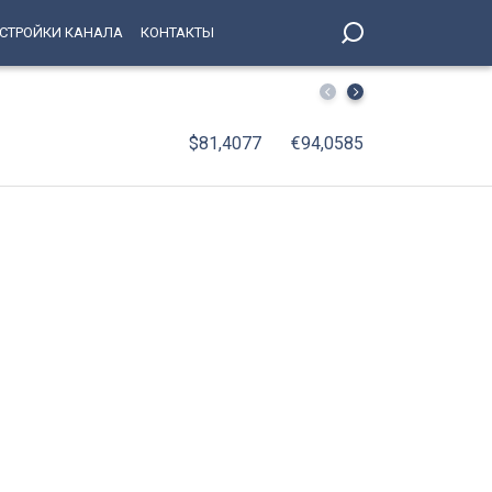
СТРОЙКИ КАНАЛА
КОНТАКТЫ
Смертельная «цепочка» на КАД: под Петербургом в тро
$81,4077
€94,0585