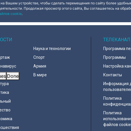
 на Вашем устройстве, чтобы сделать перемещения по сайту более удобным
деятельности. Продолжая просмотр этого сайта, Вы соглашаетесь на обрабо
айлов cookie
.
ОСТИ
ТЕЛЕКАНАЛ
Наука и технологии
Программа п
ортаж
Спорт
Программы
навирус
Армия
Настройка ка
д
В мире
Контакты
ues
Done
тура
Информация 
пользователе
тика
Политика
льный
конфиденциа
ество
Политика
номика
использовани
файлов cooki
исшествия