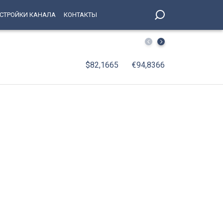
СТРОЙКИ КАНАЛА
КОНТАКТЫ
Поймали за день: рецидивист отобрал телефон у 69-ле
$82,1665
€94,8366