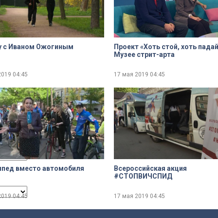
dialog
у с Иваном Ожогиным
Проект «Хоть стой, хоть падай
Музее стрит-арта
2019
04:45
17 мая 2019
04:45
ncel and close the window.
ипед вместо автомобиля
Всероссийская акция
#СТОПВИЧСПИД
2019
04:45
17 мая 2019
04:45