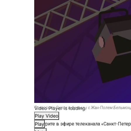
Video Player is loading.
Трилогия о Сисси и фильмы с Жан-Полем Бельмон
Play Video
Смотрите в эфире телеканала «Санкт-Пете
Play