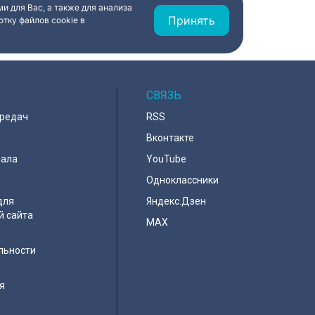
и для Вас, а также для анализа
Принять
тку файлов cookie в
СВЯЗЬ
ередач
RSS
Вконтакте
нала
YouTube
Одноклассники
для
Яндекс.Дзен
й сайта
MAX
льности
я
e