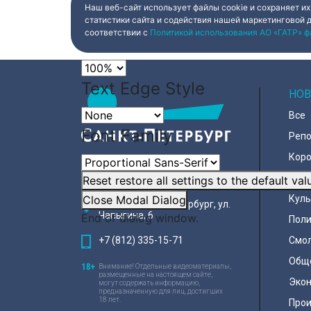
Наш веб-сайт использует файлы cookie и сохраняет их
Color
Transparency
статистики сайта и содействия нашей маркетинговой 
соответствии с
Политикой использования АО «ГАТР» ф
Font Size
Text Edge Style
НОВ
Все
Font Family
Реп
Коро
Горо
Reset
restore all settings to the default val
Close Modal Dialog
Куль
197022, Санкт-Петербург, ул.
Чапыгина, 6
End of dialog window.
Поли
+7 (812) 335-15-71
Смо
Общ
Внимание! Отдельные видеоматериалы,
размещенные на настоящем сайте,
Эко
могут содержать информацию,
предназначенную для лиц, достигших
18 лет.
Про