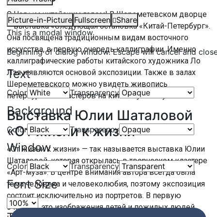
С Новым китайским годом! В Шереметевском дворце
Picture-in-Picture
Fullscreen
Share
– выставка «Следующая остановка «Китай-Петербург».
This is a modal window.
Она посвящена традиционным видам восточного
искусства, в первую очередь каллиграфии. Именно
Beginning of dialog window. Escape will cancel and clos
каллиграфические работы китайского художника Ло
Text
Лэя и являются основой экспозиции. Также в залах
Шереметевского можно увидеть живопись
Color
Transparency
петербургских мастеров на китайскую тему.
Background
Выставка Юлии Шаталовой
«От жизни к жизни»
Color
Transparency
Window
«От жизни к жизни» — так называется выставка Юлии
Шаталовой, которая открылась в творческом кластере
Color
Transparency
«Арт-муза». В центре внимания автора всегда была
Font Size
тема человека и человеколюбия, поэтому экспозиция
состоит исключительно из портретов. В первую
очередь это изображения детей и пожилых людей.