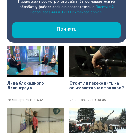
Продолжая просмотр этого сайта, Вы соглашаетесь на
обработку файлов cookie в соответствии с
Политикой
использования АО «ГАТР» файлов cookie
.
Петербург отметил 75-
Обращаете ли вы
летие полного снятия
внимание на состояние
блокады Ленинграда
вен?
Принять
28 января 2019
04:45
28 января 2019
04:45
Лица блокадного
Стоит ли переходить на
Ленинграда
альтернативное топливо?
28 января 2019
04:45
28 января 2019
04:45