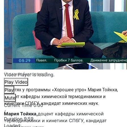
Video Player is loading.
Что такое биотопливо?
Play Video
В гостях у программы «Хорошее утро» Мария Тойкка,
Play
доцент кафедры химической термодинамики и
Mute
кинетики СПбГУ, кандидат химических наук.
Current Time
0:00
/
Мария Тойкка,
доцент кафедры химической
Duration
9:59
термодинамики и кинетики СПбГУ, кандидат
Loaded
: