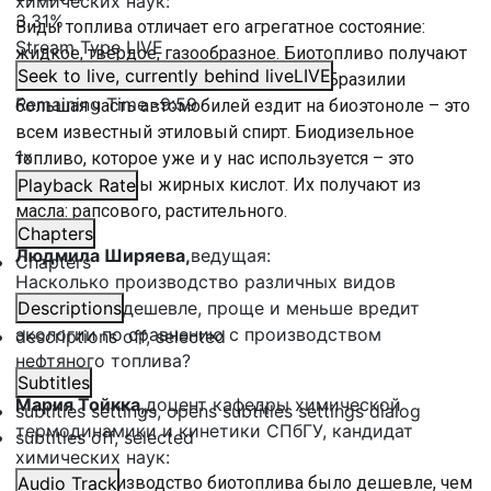
химических наук:
3.31%
Виды топлива отличает его агрегатное состояние:
Stream Type
LIVE
жидкое, твёрдое, газообразное. Биотопливо получают
Seek to live, currently behind live
LIVE
из растительного сырья. Например, в Бразилии
Remaining Time
-
9:59
большая часть автомобилей ездит на биоэтоноле – это
всем известный этиловый спирт. Биодизельное
1x
топливо, которое уже и у нас используется – это
сложные эфиры жирных кислот. Их получают из
Playback Rate
масла: рапсового, растительного.
Chapters
Людмила Ширяева,
ведущая:
Chapters
Насколько производство различных видов
биотоплива дешевле, проще и меньше вредит
Descriptions
экологии по сравнению с производством
descriptions off
, selected
нефтяного топлива?
Subtitles
Мария Тойкка,
доцент кафедры химической
subtitles settings
, opens subtitles settings dialog
термодинамики и кинетики СПбГУ, кандидат
subtitles off
, selected
химических наук:
Если бы производство биотоплива было дешевле, чем
Audio Track