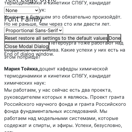
термодинамики и кинетики СПбГУ, кандидат
химических наук:
Конечно, в будущем это обязательно произойдёт.
Font Family
Но не раньше, чем через сто или двести лет.
Михаил Спичка,
ведущий:
Reset
restore all settings to the default values
Done
Наверняка учёные Петербурга тоже работают над
Close Modal Dialog
созданием биотоплива. Какие успехи у них есть на
End of dialog window.
этом поприще?
Мария Тойкка,
доцент кафедры химической
термодинамики и кинетики СПбГУ, кандидат
химических наук:
Мы работаем, у нас сейчас есть два проекта,
руководителем которых я являюсь. Проект гранта
Российского научного фонда и гранта Российского
фонда фундаментальных исследований. Мы
работаем над модельными системами, которые
содержат и спирты, и эфиры. Успехи, безусловно,