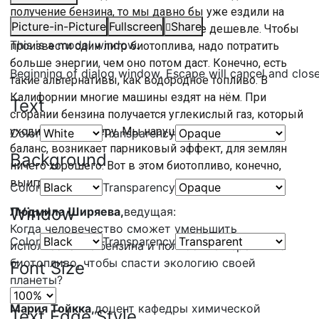
получение бензина, то мы давно бы уже ездили на
Picture-in-Picture
Fullscreen
Share
нём. Но на сегодняшний день оно не дешевле. Чтобы
This is a modal window.
произвести один литр биотоплива, надо потратить
больше энергии, чем оно потом даст. Конечно, есть
Beginning of dialog window. Escape will cancel and clos
такие альтернативы, как водородное топливо. В
Калифорнии многие машины ездят на нём. При
Text
сгорании бензина получается углекислый газ, который
уходит в атмосферу. Мы нарушаем естественный
Color
Transparency
баланс, возникает парниковый эффект, для землян
Background
ничего хорошего. Вот в этом биотопливо, конечно,
выигрывает.
Color
Transparency
Window
Людмила Ширяева,
ведущая:
Когда человечество сможет уменьшить
Color
Transparency
использование бензина и полностью перейти на
биотопливо, чтобы спасти экологию своей
Font Size
планеты?
Мария Тойкка,
доцент кафедры химической
Text Edge Style