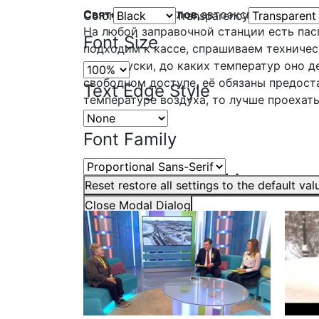
Святослав Данилов,
автоэксперт:
Color
Transparency
На любой заправочной станции есть пасп
Font Size
подходим к кассе, спрашиваем техничес
все допуски, до каких температур оно 
свободном доступе, её обязаны предоста
Text Edge Style
температуре воздуха, то лучше проехат
Font Family
Другие сюжеты
Reset
restore all settings to the default val
Close Modal Dialog
End of dialog window.