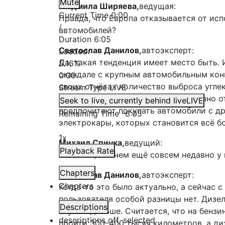
Mute
Людмила Ширяева,
ведущая:
Current Time
0:00
Правда, что Европа отказывается от ис
/
автомобилей?
Duration
6:05
Святослав Данилов,
автоэксперт:
Loaded
:
Да, такая тенденция имеет место быть.
5.16%
скандале с крупным автомобильным конц
0:00
своих отчётах количество выброса углек
Stream Type
LIVE
атмосферу. Европейцы очень серьёзно от
Seek to live, currently behind live
LIVE
предпочитают покупать автомобили с др
Remaining Time
-
6:05
электрокары, которых становится всё б
1x
Михаил Спичка,
ведущий:
Playback Rate
Скажите, а зачем ещё совсем недавно у 
Chapters
Святослав Данилов,
автоэксперт:
Chapters
Когда-то это было актуально, а сейчас 
пользователя особой разницы нет. Дизе
Descriptions
служит дольше. Считается, что на бенз
descriptions off
, selected
пройти 300–400 тысяч километров, а д