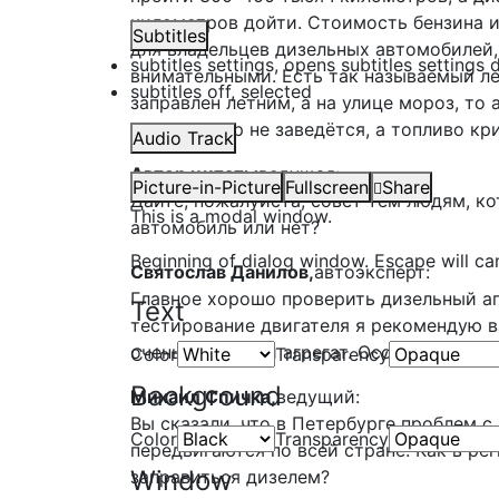
километров дойти. Стоимость бензина и
Subtitles
для владельцев дизельных автомобилей,
subtitles settings
, opens subtitles settings 
внимательными. Есть так называемый ле
subtitles off
, selected
заправлен летним, а на улице мороз, то
аккумулятор не заведётся, а топливо кр
Audio Track
Автор цитаты
ведущая:
Picture-in-Picture
Fullscreen
Share
Дайте, пожалуйста, совет тем людям, к
This is a modal window.
автомобиль или нет?
Beginning of dialog window. Escape will ca
Святослав Данилов,
автоэксперт:
Главное хорошо проверить дизельный агр
Text
тестирование двигателя я рекомендую вз
очень надёжный агрегат. Особенно это в
Color
Transparency
Background
Михаил Спичка,
ведущий:
Вы сказали, что в Петербурге проблем 
Color
Transparency
передвигаются по всей стране. Как в ре
Window
заправиться дизелем?