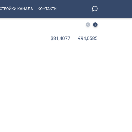
СТРОЙКИ КАНАЛА
КОНТАКТЫ
В Петербург вернулись юные победители соревнований 
$81,4077
€94,0585