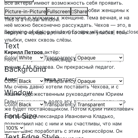
Все актёры имеют возможность себя проявить.
Рассказы связаны единой темы любви женщины к
Picture-in-Picture
Fullscreen
Share
мужчине и мужчины к женщине. Тема вечная, и на
This is a modal window.
неё можно бесконечно рассуждать. Чехов — это, в
Beginning of dialog window. Escape will cancel and clos
первую очередь, ирония. Это лёгкая улыбка, тень
улыбки, смех сквозь слёзы.
Text
Кирилл Петров,
актёр:
Color
Transparency
Постановщик — Александр Иванович Кладько,
ученик Г.М. Козлова. Он прекрасный педагог.
Background
Анастасия Кастрица,
актриса:
Color
Transparency
Мы очень давно хотели поставить Чехова, и с
Window
нашим художественным руководителем Юрием
Гальцевым очень долго эту тему обсуждали, кто
Color
Transparency
же будет постановщиком. Потом Юрий Николаевич
Font Size
сам выбрал Александра Ивановича Кладько,
познакомил нас с ним и мы счастливы, что нам
выпал шанс поработать с этим режиссёром. Он
Text Edge Style