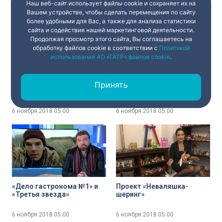
Наш веб-сайт использует файлы cookie и сохраняет их на
6 ноября 2018
05:00
6 ноября 2018
05:00
Вашем устройстве, чтобы сделать перемещения по сайту
более удобными для Вас, а также для анализа статистики
сайта и содействия нашей маркетинговой деятельности.
Продолжая просмотр этого сайта, Вы соглашаетесь на
обработку файлов cookie в соответствии с
Политикой
использования АО «ГАТР» файлов cookie
.
Эстетическое
Как вы относитесь к
Принять
тейпирование
современной архитектуре?
6 ноября 2018
05:00
6 ноября 2018
05:00
«Дело гастронома №1» и
Проект «Неваляшка-
«Третья звезда»
шеринг»
6 ноября 2018
05:00
6 ноября 2018
05:00