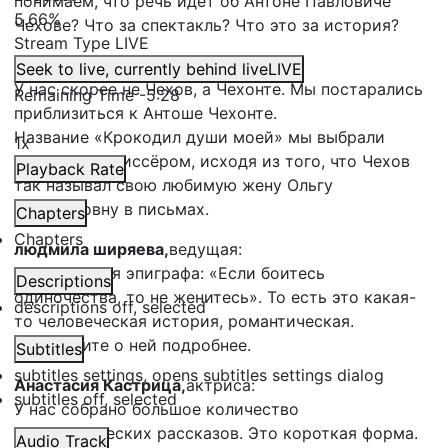
понимаем, что речь идёт об Антоне Павловиче
5.66%
Чехове? Что за спектакль? Что это за история?
Stream Type
LIVE
Анастасия Кастрица,
актриса:
Seek to live, currently behind live
LIVE
У нас скорее не Чехов, а Чехонте. Мы постарались
Remaining Time
-
5:28
приблизиться к Антоше Чехонте.
Название «Крокодил души моей» мы выбрали
1x
вместе с режиссёром, исходя из того, что Чехов
Playback Rate
так называл свою любимую жену Ольгу
Леонардовну в письмах.
Chapters
Chapters
людмила ширяева,
ведущая:
Что касается эпиграфа: «Если боитесь
Descriptions
одиночества, то не женитесь». То есть это какая-
descriptions off
, selected
то человеческая история, романтическая.
Расскажите о ней подробнее.
Subtitles
subtitles settings
, opens subtitles settings dialog
Анастасия Кастрица,
актриса:
subtitles off
, selected
У нас собрано большое количество
юмористических рассказов. Это короткая форма.
Audio Track