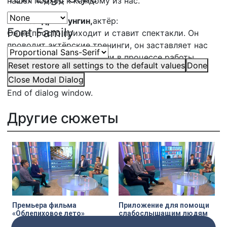
нашёл подход к каждому из нас.
Александр Шпунгин,
актёр:
Font Family
Он не просто приходит и ставит спектакли. Он
проводит актёрские тренинги, он заставляет нас
вспомнить, что мы забыли в процессе работы.
Reset
restore all settings to the default values
Done
Close Modal Dialog
End of dialog window.
Другие сюжеты
Премьера фильма
Приложение для помощи
«Облепиховое лето»
слабослышащим людям