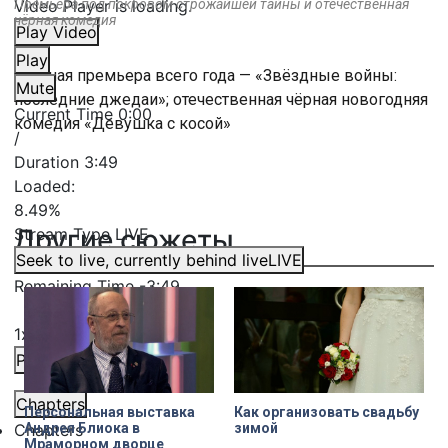
Video Player is loading.
Премьера под покровом строжайшей тайны и отечественная
чёрная комедия
Play Video
Play
Главная премьера всего года — «Звёздные войны:
Mute
последние джедаи»; отечественная чёрная новогодняя
Current Time
0:00
комедия «Девушка с косой»
/
Duration
3:49
Loaded
:
8.49%
Другие сюжеты
Stream Type
LIVE
Seek to live, currently behind live
LIVE
Remaining Time
-
3:49
1x
Playback Rate
Chapters
Персональная выставка
Как организовать свадьбу
Chapters
Андрея Блиока в
зимой
Мраморном дворце