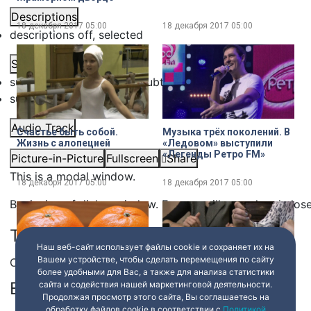
Descriptions
18 декабря 2017
05:00
18 декабря 2017
05:00
descriptions off
, selected
Subtitles
subtitles settings
, opens subtitles settings dialog
subtitles off
, selected
Audio Track
Счастье быть собой.
Музыка трёх поколений. В
Жизнь с алопецией
«Ледовом» выступили
«Легенды Ретро FM»
Picture-in-Picture
Fullscreen
Share
This is a modal window.
18 декабря 2017
05:00
18 декабря 2017
05:00
Beginning of dialog window. Escape will cancel and clos
Text
Наш веб-сайт использует файлы cookie и сохраняет их на
Вашем устройстве, чтобы сделать перемещения по сайту
Color
Transparency
более удобными для Вас, а также для анализа статистики
Background
сайта и содействия нашей маркетинговой деятельности.
Как не ошибиться с
Необычные кольца для
Продолжая просмотр этого сайта, Вы соглашаетесь на
новогодними покупками
новобрачных
обработку файлов cookie в соответствии с
Политикой