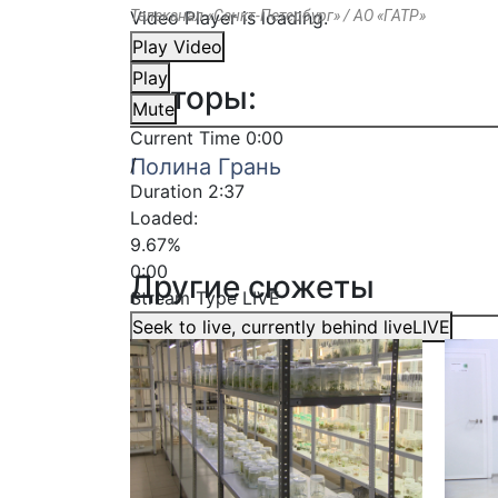
Video Player is loading.
Телеканал «Санкт-Петербург» / АО «ГАТР»
Play Video
Play
Авторы:
Mute
Current Time
0:00
/
Полина Грань
Duration
2:37
Loaded
:
9.67%
0:00
Другие сюжеты
Stream Type
LIVE
Seek to live, currently behind live
LIVE
Remaining Time
-
2:37
1x
Playback Rate
Chapters