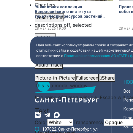
Chapters
Уникальная коллекция
Произв
Всероссийского института
собств
генетических ресурсов растений
Descriptions
имени Вавилова
descriptions off
, selected
28 мая 2026
19:00
28 мая 
Subtitles
subtitles settings
, opens subtitles settings 
Наш веб-сайт использует файлы cookie и сохраняет их
статистики сайта и содействия нашей маркетинговой 
subtitles off
, selected
соответствии с
Политикой использования АО «ГАТР» ф
Audio Track
Picture-in-Picture
Fullscreen
Share
НОВ
This is a modal window.
Все
Beginning of dialog window. Escape will ca
Реп
Text
Коро
Горо
Color
Transparency
Куль
197022, Санкт-Петербург, ул.