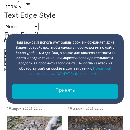
Петербурга».
Text Edge Style
Font Family
Другие сюжеты
Наш веб-сайт использует файлы cookie и сохраняет их на
Вашем устройстве, чтобы сделать перемещения по сайту
более удобными для Вас, а также для анализа статистики
Reset
restore all settings to the default values
Done
сайта и содействия нашей маркетинговой деятельности.
Close Modal Dialog
Продолжая просмотр этого сайта, Вы соглашаетесь на
обработку файлов cookie в соответствии с
Политикой
End of dialog window.
использования АО «ГАТР» файлов cookie
.
Три стихии Петербурга.
Победить рак! Разработки
Принять
Весеннее пробуждение
НМИЦ онкологии им. Н.Н.
города
Петрова
10 апреля 2026
22:00
10 апреля 2026
22:00