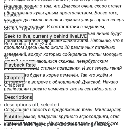
/
Поляков заявил о том, что Думская очень скоро станет
Duration
2:04
общественно-культурным пространством. Более того,
Loaded
:
эта некогда самая пьяная и шумная улица города теперь
12.58%
станет пешеходной. В соответствии с заданием,
Stream Type
LIVE
выданным КГА, Думская улица и Перинная линия будут
Seek to live, currently behind live
LIVE
проектироваться как пешеходные зоны. Напомню, что в
Remaining Time
-
2:04
прошлом здесь было около 20 различных питейных
заведений, вокруг которых собирались толпы молодых
1x
людей, не отличающихся скажем, петербургским
Playback Rate
интеллигентным стилем поведения. И вот теперь гений
этого места будет в корне изменён. Так что ждём и
Chapters
готовимся к встрече с обновлённой Думской. Начало
Chapters
реализации проекта намечено уже на сентябрь этого
года.
Descriptions
descriptions off
, selected
Следующая новость в продолжение темы. Миллиардер
Талех Гасымов, владелец крупного агрохолдинга, стал
Subtitles
новым владельцем «Никольских рядов» в Петербурге.
subtitles settings
, opens subtitles settings dialog