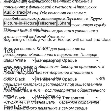
Информация о новых собственниках отражена в
subtitles off
, selected
пояснениях к финансовой отчетности «Никольских
Audio Track
рядов» за 2025 год. Обе компании связаны с
азербайджанским миллиардером Гасымовым. Будем
Picture-in-Picture
Fullscreen
Share
теперь внимательно следить за тем, какую новую судьбу
This is a modal window.
выберет новый собственник для этого уникального
уголка нашей любимой Коломны.
Beginning of dialog window. Escape will cancel and clos
И третья новость. КГИОП дал разрешение на
Text
реставрацию «Конюшенного ведомства». Площадь
Color
Transparency
объекта распределят между общественными
пространствами и общепитом. Эксперты признали, что
Background
проект предусматривает «бережное отношение к
историческим элементам». Планируется, что около 60%
Color
Transparency
площадей комплекса распределят под общественные
Window
пространства, а 40% — под предприятия общественного
питания. Проект разработан Архитектурным бюро
Color
Transparency
«Студия 44». И главная цель – бережное сохранение
Font Size
этого уникального памятника в самом сердце