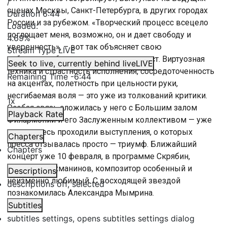
/
сценах Москвы, Санкт-Петербурга, в других городах
Duration
6:44
России и за рубежом. «Творческий процесс всецело
Loaded
:
поглощает меня, возможно, он и дает свободу и
4.69%
уверенность», – вот так объясняет свою
Stream Type
LIVE
работоспособность и успех сам пианист. Виртуозная
Seek to live, currently behind live
LIVE
техника и страстность исполнения, сосредоточенность
Remaining Time
-
6:44
на акцентах, полетность при цельности руки,
несгибаемая воля — это уже из толкований критики.
1x
Особая связь сложилась у него с Большим залом
Playback Rate
Филармонии и его Заслуженным коллективом — уже
не раз здесь проходили выступления, о которых
Chapters
пресса отзывалась просто — триумф. Ближайший
Chapters
концерт уже 10 февраля, в программе Скрябин,
Метнер и Рахманинов, композитор особенный и
Descriptions
неизменно любимый. С восходящей звездой
descriptions off
, selected
познакомилась Александра Мымрина.
Subtitles
subtitles settings
, opens subtitles settings dialog