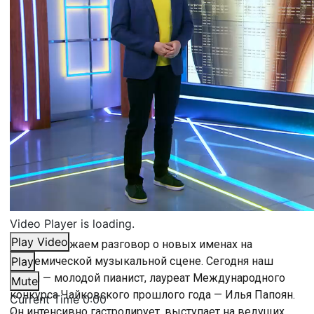
Video Player is loading.
Play Video
Мы продолжаем разговор о новых именах на
академической музыкальной сцене. Сегодня наш
Play
герой — молодой пианист, лауреат Международного
Mute
конкурса Чайковского прошлого года — Илья Папоян.
Current Time
0:00
Он интенсивно гастролирует, выступает на ведущих