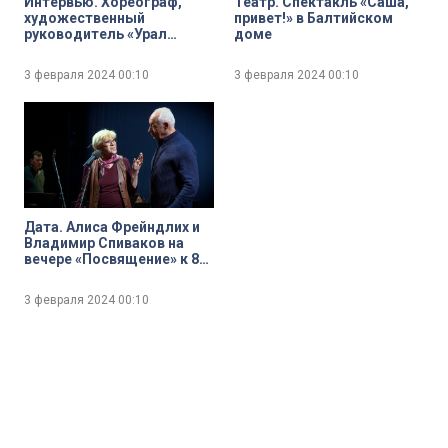
Интервью. Хореограф,
Театр. Спектакль «Саша,
художественный
привет!» в Балтийском
руководитель «Урал
доме
Балета» Максим Петров
3 февраля 2024
00:10
3 февраля 2024
00:10
Дата. Алиса Фрейндлих и
Владимир Спиваков на
вечере «Посвящение» к 80-
летию снятия Блокады
Ленинграда
3 февраля 2024
00:10