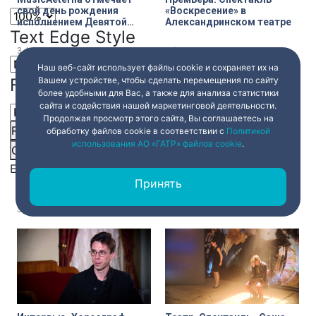
свой день рождения
«Воскресение» в
исполнением Девятой
Александринском театре
Text Edge Style
симфонии Брукнера
3 февраля 2024
00:10
3 февраля 2024
00:10
Наш веб-сайт использует файлы cookie и сохраняет их на
Вашем устройстве, чтобы сделать перемещения по сайту
Font Family
более удобными для Вас, а также для анализа статистики
сайта и содействия нашей маркетинговой деятельности.
Продолжая просмотр этого сайта, Вы соглашаетесь на
Reset
restore all settings to the default values
Done
обработку файлов cookie в соответствии с
Политикой
использования АО «ГАТР» файлов cookie
.
Close Modal Dialog
Выставочный проект
Книга отзывов. Выставка
End of dialog window.
«Город-герой Ленинград»
«„Думай о времени!“ Ян ван
в Манеже
ден Хекке. Роскошный
Принять
натюрморт» в
Государственном
3 февраля 2024
00:10
3 февраля 2024
00:10
Эрмитаже