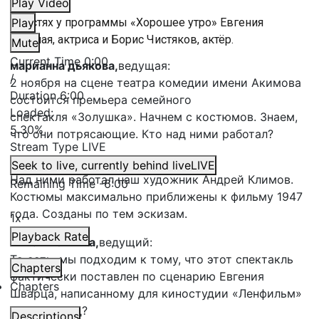
Play Video
В гостях у программы «Хорошее утро» Евгения
Play
Светлая, актриса и Борис Чистяков, актёр.
Mute
Current Time
0:00
марианна дьякова,
ведущая:
/
2 ноября на сцене театра комедии имени Акимова
Duration
6:00
состоится премьера семейного
Loaded
:
спектакля «Золушка». Начнем с костюмов. Знаем,
5.30%
что они потрясающие. Кто над ними работал?
Stream Type
LIVE
Евгения Светлая,
актриса:
Seek to live, currently behind live
LIVE
Над ними работал наш художник Андрей Климов.
Remaining Time
-
6:00
Костюмы максимально приближены к фильму 1947
года. Созданы по тем эскизам.
1x
Playback Rate
михаил спичка,
ведущий:
То есть, мы подходим к тому, что этот спектакль
Chapters
фактически поставлен по сценарию Евгения
Chapters
Шварца, написанному для киностудии «Ленфильм»
70 лет назад?
Descriptions