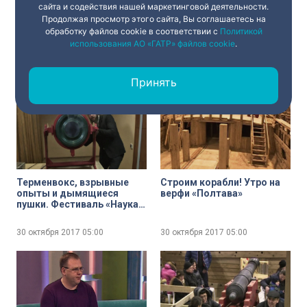
сайта и содействия нашей маркетинговой деятельности.
Продолжая просмотр этого сайта, Вы соглашаетесь на
Упражнения для
Утро добрым …бывает.
обработку файлов cookie в соответствии с
Политикой
ягодичных мышц:
Как проснуться с хорошим
использования АО «ГАТР» файлов cookie
.
секреты красивого тела
настроением
30 октября 2017
05:00
30 октября 2017
05:00
Принять
Терменвокс, взрывные
Строим корабли! Утро на
опыты и дымящиеся
верфи «Полтава»
пушки. Фестиваль «Наука
— всем!»
30 октября 2017
05:00
30 октября 2017
05:00