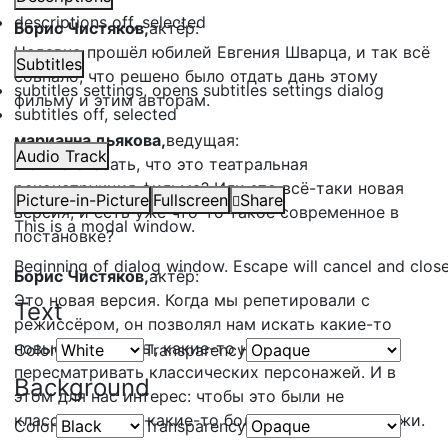
descriptions off
, selected
Борис Чистяков,
актёр:
Недавно прошёл юбилей Евгения Шварца, и так всё
Subtitles
совпало, что решено было отдать дань этому
subtitles settings
, opens subtitles settings dialog
фильму и этим авторам.
subtitles off
, selected
марианна дьякова,
ведущая:
Audio Track
Можно сказать, что это театральная
реконструкция фильма? Или это всё-таки новая
Picture-in-Picture
Fullscreen
Share
версия, и есть уже что-то такое современное в
This is a modal window.
постановке?
Beginning of dialog window. Escape will cancel and clos
Борис Чистяков,
актёр:
Это новая версия. Когда мы репетировали с
Text
режиссёром, он позволял нам искать какие-то
новые характеры, какие-то новые оценки,
Color
Transparency
пересматривать классических персонажей. И в
Background
этом для нас интерес: чтобы это были не
классические, а какие-то более живые персонажи.
Color
Transparency