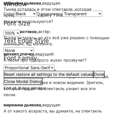
Window
марианна дьякова,
ведущая:
Тыква осталась в этом спектакле, которая
Color
Transparency
превращается в карету ? Или там уже какие-то
гаджеты используются?
Font Size
Борис Чистяков,
актёр:
Тыква осталась, но это всё уже решено с помощью
Text Edge Style
анимации, 3Д мэппинга.
михаил спичка,
ведущий:
Font Family
А песня про «Доброго жука» прозвучит?
Евгения Светлая,
актриса:
Reset
restore all settings to the default values
Done
Прозвучит. Вообще, все песни будут те же. Правда,
Close Modal Dialog
в новой аранжировке и новом видении. Зритель,
End of dialog window.
который придёт на спектакль узнает все эти
песни.
марианна дьякова,
ведущая:
А от какого возраста, вы думаете, на спектакль