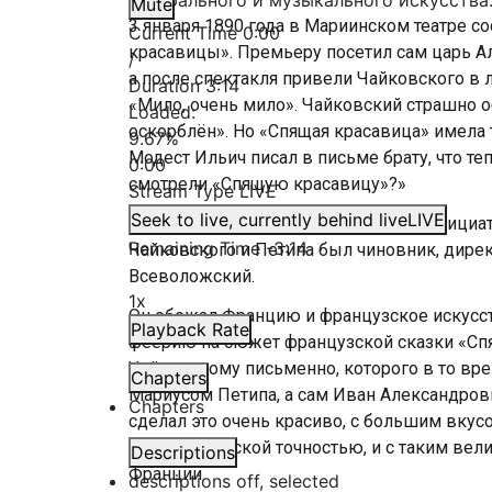
театрального и музыкального искусства
Mute
3 января 1890 года в Мариинском театре с
Current Time
0:00
красавицы». Премьеру посетил сам царь Але
/
а после спектакля привели Чайковского в л
Duration
3:14
«Мило, очень мило». Чайковский страшно о
Loaded
:
оскорблён». Но «Спящая красавица» имела 
9.67%
Модест Ильич писал в письме брату, что те
0:00
смотрели «Спящую красавицу»?»
Stream Type
LIVE
Seek to live, currently behind live
LIVE
Невозможно представить себе, что инициат
Remaining Time
-
3:14
Чайковского и Петипа был чиновник, дире
Всеволожский.
1x
Он обожал Францию и французское искусств
Playback Rate
феерию на сюжет французской сказки «Спя
Чайковскому письменно, которого в то врем
Chapters
Мариусом Петипа, а сам Иван Александрови
Chapters
сделал это очень красиво, с большим вкусо
этнографической точностью, и с таким вели
Descriptions
Франции.
descriptions off
, selected