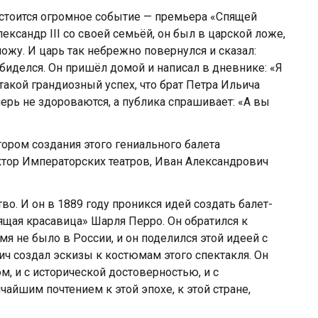
:
остоится огромное событие — премьера «Спящей
ксандр III со своей семьёй, он был в царской ложе,
ожу. И царь так небрежно повернулся и сказал:
биделся. Он пришёл домой и написал в дневнике: «Я
такой грандиозный успех, что брат Петра Ильича
перь не здороваются, а публика спрашивает: «А вы
ором создания этого гениального балета
ктор Императорских театров, Иван Александрович
о. И он в 1889 году проникся идей создать балет-
щая красавица» Шарля Перро. Он обратился к
я не было в России, и он поделился этой идеей с
ч создал эскизы к костюмам этого спектакля. Он
м, и с исторической достоверностью, и с
чайшим почтением к этой эпохе, к этой стране,