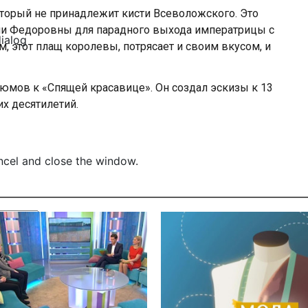
оторый не принадлежит кисти Всеволожского. Это
и Федоровны для парадного выхода императрицы с
dialog
м, этот плащ королевы, потрясает и своим вкусом, и
юмов к «Спящей красавице». Он создал эскизы к 13
х десятилетий.
ncel and close the window.