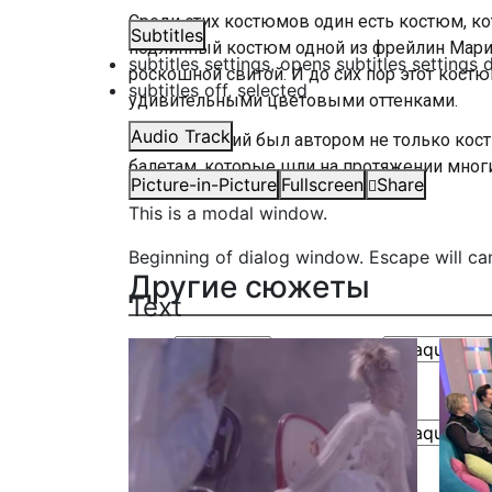
Среди этих костюмов один есть костюм, к
Subtitles
подлинный костюм одной из фрейлин Мари
subtitles settings
, opens subtitles settings 
роскошной свитой. И до сих пор этот костю
subtitles off
, selected
удивительными цветовыми оттенками.
Audio Track
Всеволожский был автором не только кост
балетам, которые шли на протяжении многи
Picture-in-Picture
Fullscreen
Share
This is a modal window.
Beginning of dialog window. Escape will ca
Другие сюжеты
Text
Color
Transparency
Background
Color
Transparency
Window