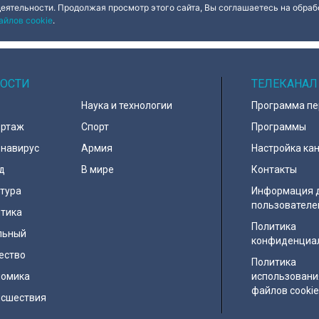
деятельности. Продолжая просмотр этого сайта, Вы соглашаетесь на обрабо
айлов cookie
.
ОСТИ
ТЕЛЕКАНАЛ
Наука и технологии
Программа п
ортаж
Спорт
Программы
навирус
Армия
Настройка ка
д
В мире
Контакты
тура
Информация 
пользователе
тика
Политика
льный
конфиденциа
ество
Политика
номика
использовани
файлов cooki
исшествия