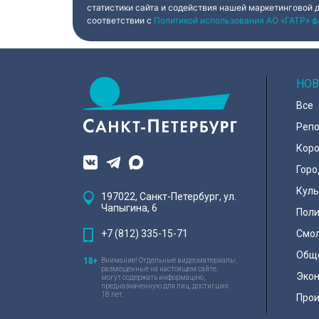
статистики сайта и содействия нашей маркетинговой 
соответствии с
Политикой использования АО «ГАТР» ф
НОВ
Все
Реп
Коро
Горо
Куль
197022, Санкт-Петербург, ул.
Чапыгина, 6
Поли
+7 (812) 335-15-71
Смо
Общ
Внимание! Отдельные видеоматериалы,
размещенные на настоящем сайте,
Эко
могут содержать информацию,
предназначенную для лиц, достигших
18 лет.
Про