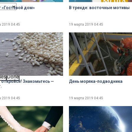
 «Гостевой дом»
В тренде: восточные мотивы
а 2019
04:45
19 марта 2019
04:45
ues
Done
 откройся! Знакомьтесь —
День моряка-подводника
.
а 2019
04:45
19 марта 2019
04:45