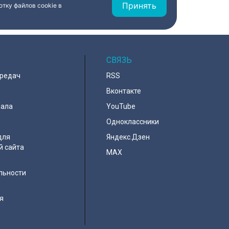
Принять
тку файлов cookie в
СВЯЗЬ
ередач
RSS
Вконтакте
нала
YouTube
Одноклассники
для
Яндекс.Дзен
й сайта
MAX
льности
я
e