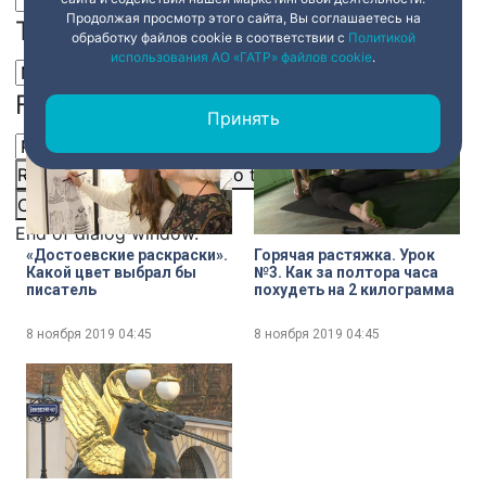
Как работает новое
Какие желания
Продолжая просмотр этого сайта, Вы соглашаетесь на
Text Edge Style
мобильное приложение,
загадывают петербуржцы
обработку файлов cookie в соответствии с
Политикой
которое позволяет
использования АО «ГАТР» файлов cookie
.
оформлять аварии без
сотрудников ГИБДД
8 ноября 2019
04:45
8 ноября 2019
04:45
Font Family
Принять
Reset
restore all settings to the default values
Done
Close Modal Dialog
End of dialog window.
«Достоевские раскраски».
Горячая растяжка. Урок
Какой цвет выбрал бы
№3. Как за полтора часа
писатель
похудеть на 2 килограмма
8 ноября 2019
04:45
8 ноября 2019
04:45