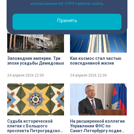
техногенной катастрофе
Петербурга». Соседи
использования АО «ГАТР» файлов cookie
.
России продолжают
эскалацию
24 апреля 2026
22:00
24 апреля 2026
22:00
Принять
Заповедник империи. Три
Как космос стал частью
эпохи усадьбы Демидовых
повседневной жизни
24 апреля 2026
22:00
24 апреля 2026
22:00
Судьба исторической
На расширенной коллегии
плитки с Большого
Управления ФНС по
проспекта Петроградской
Санкт‑Петербургу подвели