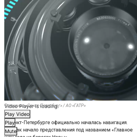
Video Player is loading.
Телеканал «Санкт-Петербург» / АО «ГАТР»
Play Video
В Санкт-Петербурге официально началась навигация.
Play
Это как начало представления под названием «Главное
Mute