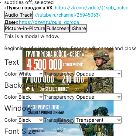
subtitles off
, selected
«Пульс города» в VK:
https://vk.com/video/@spb_pulse
Audio Track
Rutube:
https://rutube.ru/channel/25945053/
Дзен:
https://dzen.ru/puls_goroda
Picture-in-Picture
Fullscreen
Share
Telegram:
https://t.me/spb_puls
This is a modal window.
Beginning of dialog window. Escape will cancel and clos
Text
Color
Transparency
Background
Color
Transparency
Window
Color
Transparency
Font Size