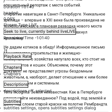
/
специальный репортаж с места событий.
Duration
1:01:40
Loaded
:
Открытие навигации в Санкт-Петербурге. Уникальное
0.06%
зрелище – впервые в XXI веке была произведена не
Stream Type
LIVE
технологическая, а плановая разводка нового моста
Seek to live, currently behind live
LIVE
через Неву. Большой Смоленский взмахнул
Remaining Time
-
1:01:40
крыльями!
Не дадим котиков в обиду! Информационное письмо
1x
Министерства строительства и жилищно-
Playback Rate
коммунального хозяйства напугало всех, кто стоит на
защите котов и кошек. Объясняем, почему этот
Chapters
документ не представляет угрозы бездомным
Chapters
животным, а, наоборот, делает отношение к ним более
ответственным и системным.
Descriptions
descriptions off
, selected
Terra Incognita. Земля неизвестная. Как в Петербурге
можно найти неизведанное? Под водой, под землёй и
Subtitles
даже под слоем старой краски на полотне Рембрандта.
subtitles settings
, opens subtitles settings dialog