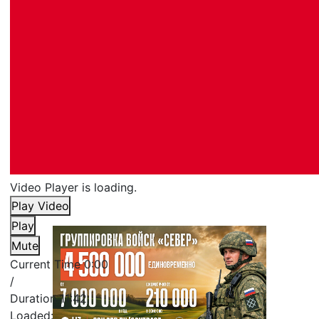
Video Player is loading.
Play Video
Play
Mute
Current Time
0:00
/
Duration
11:42
Loaded
: