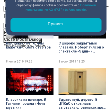
Сюжеты:
Продолжая просмотр этого сайта, Вы соглашаетесь на
обработку файлов cookie в соответствии с
Политикой
использования АО «ГАТР» файлов cookie
.
Font Family
Принять
Reset
restore all settings to the default values
Done
Close Modal Dialog
Выставка «Не то, чем
С широко закрытыми
End of dialog window.
кажется». Книга отзывов
глазами. Роберт Уилсон о
спектакле «Эдип» и
восприятии искусства
вслепую
8 июля 2019
19:25
8 июля 2019
19:25
Классика на пленэре. В
Здравствуй, дерево. В
Гатчине прошла «Ночь
ЦПКиО открылась
музыки»
выставка словенских эко-
дизайнеров