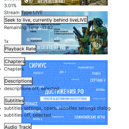
3.01%
Stream Type
LIVE
Seek to live, currently behind live
LIVE
Remaining Time
-
11:42
1x
Playback Rate
Chapters
Chapters
Descriptions
descriptions off
, selected
Subtitles
subtitles settings
, opens subtitles settings dialog
subtitles off
, selected
Audio Track