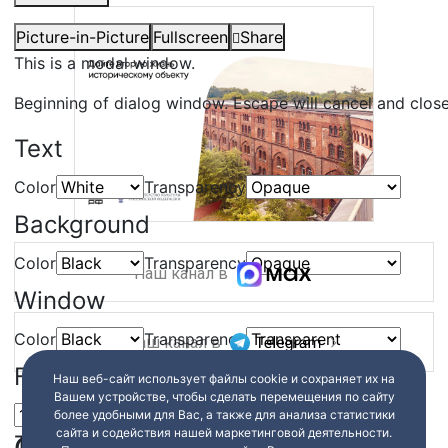
Picture-in-Picture
Fullscreen
Share
This is a modal window.
Beginning of dialog window. Escape will cancel and clos
Text
Color
Transparency
Background
Color
Transparency
Наш канал в
Window
Color
Transparency
Наш канал в
Font Size
Наш веб-сайт использует файлы cookie и сохраняет их на
Вашем устройстве, чтобы сделать перемещения по сайту
более удобными для Вас, а также для анализа статистики
сайта и содействия нашей маркетинговой деятельности.
Text Edge Style