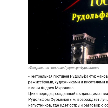
«Театральная гостиная Рудольфа Фурманова»
«Театральная гостиная Рудольфа Фурманова
режиссёрами, художниками и писателями в
имени Андрея Миронова.
Цикл передач, созданный выдающимся теа
Рудольфом Фурмановым, возрождает лучши
капустников, где идёт острый разговор о с