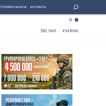
СТРОЙКИ КАНАЛА
КОНТАКТЫ
«Рупор 30-х»: Государственный музей «XX век» подгот
$82,1665
€94,8366