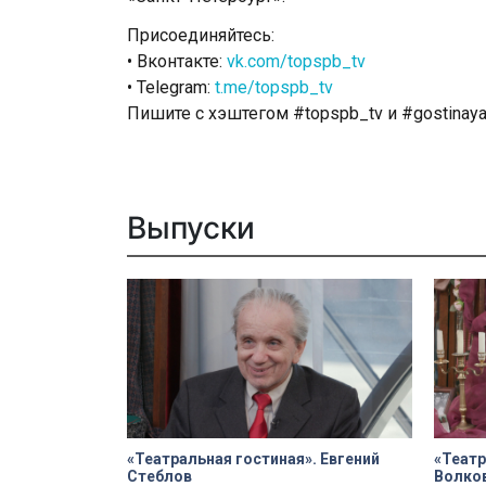
Присоединяйтесь:
• Вконтакте:
vk.com/topspb_tv
• Telegram:
t.me/topspb_tv
Пишите с хэштегом #topspb_tv и #gostinay
Выпуски
«Театральная гостиная». Евгений
«Театр
Стеблов
Волко