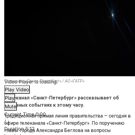
Video Player is loading.
Телеканал «Санкт-Петербург» / АО «ГАТР»
Play Video
Телеканал «Санкт-Петербург» рассказывает об
Play
основных событиях к этому часу.
Mute
Current Time
0:00
Традиционная прямая линия правительства — сегодня в
/
эфире телеканала «Санкт-Петербург». По поручению
Duration
5:12
главы города Александра Беглова на вопросы