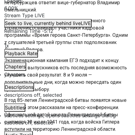
Loaded
:
петербуржцев ответит вице-губернатор Владимир
6.00%
Омельницкий.
Stream Type
LIVE
Современные технологии государственного
Seek to live, currently behind live
LIVE
управления осваивают участники кадровой
Remaining Time
-
5:12
программы «Время героев Санкт-Петербурга». Одним
z слушателей третьей группы стал подполковник
1x
Дмитрий Волков.
Playback Rate
Экзаменационная кампания ЕГЭ подходит к концу.
Chapters
Сегодня у выпускников есть последняя возможность
Chapters
улучшить свой результат. 8 и 9 июля —
дополнительные дни, когда можно пересдать один
Descriptions
предмет по выбору.
descriptions off
, selected
В год 85-летия Ленинградской битвы появятся новые
музеи. Об этом рассказали на пресс-конференции.
Subtitles
Официальной датой начала Ленинградской битвы
subtitles settings
, opens subtitles settings dialog
считается 10 июля 1941 года, когда войска Гитлера
subtitles off
, selected
вступили на территорию Ленинградской области.