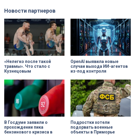
же, детей. Три года скитаний,
этом году.
потеря близких, голод – в 12 лет
Новости партнеров
она осталась совершенно одна. О
судьбе Анны Трусовой,
пережившей оккупацию
Павловска и потерю близких.
«Нелегко после такой
OpenAI выявила новые
травмы». Что стало с
случаи выхода ИИ-агентов
Кузнецовым
из-под контроля
В Госдуме заявили о
Подростки хотели
прохождении пика
подорвать военные
бензинового кризиса в
объекты в Приморье