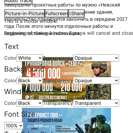
Audio Track
Завершены проектные работы по музею «Невский
пятачок». Сейчас начинается возведение здания,
Picture-in-Picture
Fullscreen
Share
строительство планируется закончить в середине 2027
This is a modal window.
года. После этого начнутся отделочные работы и
Beginning of dialog window. Escape will cancel and clos
создание постоянной экспозиции.
Text
Color
Transparency
Background
Color
Transparency
Window
Color
Transparency
Font Size