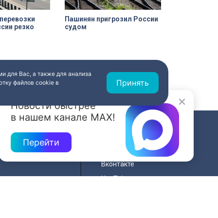
оперевозки
Пашинян пригрозил России
ссии резко
судом
и для Вас, а также для анализа
Принять
тку файлов cookie в
Новости быстрее
в нашем канале MAX!
СВЯЗЬ
Перейти
ередач
RSS
Вконтакте
нала
YouTube
Одноклассники
для
Яндекс.Дзен
й сайта