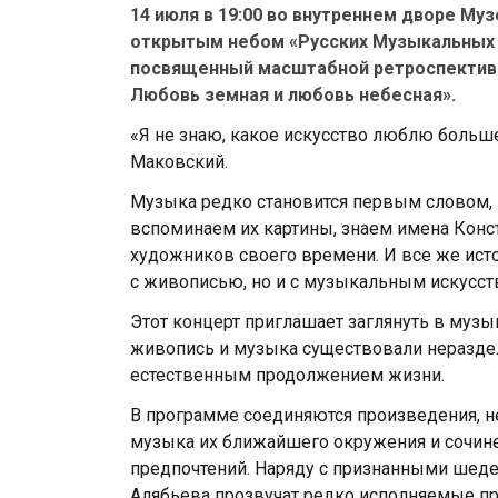
14 июля в 19:00 во внутреннем дворе Му
открытым небом «Русских Музыкальных 
посвященный масштабной ретроспективн
Любовь земная и любовь небесная».
«Я не знаю, какое искусство люблю больш
Маковский.
Музыка редко становится первым словом, 
вспоминаем их картины, знаем имена Кон
художников своего времени. И все же ист
с живописью, но и с музыкальным искусст
Этот концерт приглашает заглянуть в муз
живопись и музыка существовали неразде
естественным продолжением жизни.
В программе соединяются произведения, н
музыка их ближайшего окружения и сочин
предпочтений. Наряду с признанными шедевр
Алябьева прозвучат редко исполняемые прои