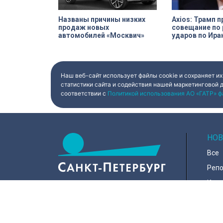
Названы причины низких
Axios: Трамп 
продаж новых
совещание по
автомобилей «Москвич»
ударов по Ира
Наш веб-сайт использует файлы cookie и сохраняет их
статистики сайта и содействия нашей маркетинговой 
соответствии с
Политикой использования АО «ГАТР» ф
НОВ
Все
Реп
Коро
Горо
Куль
197022, Санкт-Петербург, ул.