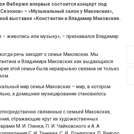
зея Фаберже впервые состоится концерт под
Сезонов» – «Музыкальный салон у Маковских»,
ой выставке «Константин и Владимир Маковские.
е – живопись или музыку», – признавался Владимир
когда речь заходит о семье Маковских. Мы
стантина и Владимира Маковских как выдающихся
ория этой семьи была неразрывно связана не только
вом.
ыкальный мир семьи Маковских – мир, в котором
льно, а домашнее музицирование становилось
епосредственно связанные с семьей Маковских,
ения, отражающие круг их художественных
ами М. И. Глинки, П. И. Чайковского и А. А.
зведения С. И. Танеева, С. И. Донаурова, П. Виардо