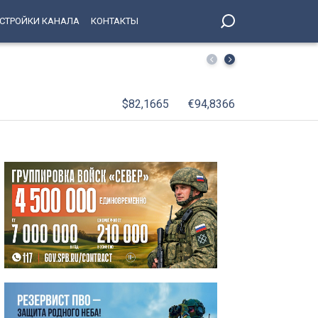
СТРОЙКИ КАНАЛА
КОНТАКТЫ
Александр Беглов: В День окончания Ленинградской би
Победы, будут зажжены факелы Ростральных колонн
$82,1665
€94,8366