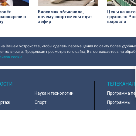
провёл
Биохимик объяснила,
Цены на авт
 расширению
почему спортсмены едят
грузов по Ро
ну
зефир
выросли
 на Вашем устройстве, чтобы сделать перемещения по сайту более удобным
деятельности. Продолжая просмотр этого сайта, Вы соглашаетесь на обрабо
айлов cookie
.
ОСТИ
ТЕЛЕКАНАЛ
Наука и технологии
Программа п
ортаж
Спорт
Программы
навирус
Армия
Настройка ка
д
В мире
Контакты
тура
Информация 
пользователе