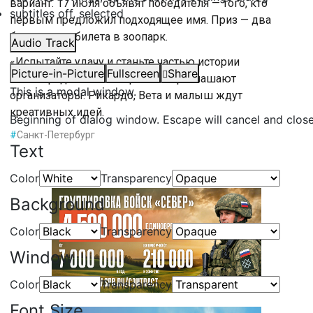
вариант. 17 июля объявят победителя — того, кто
subtitles off
, selected
первым предложил подходящее имя. Приз — два
бесплатных билета в зоопарк.
Audio Track
«Испытайте удачу и станьте частью истории
Picture-in-Picture
Fullscreen
Share
Ленинградского зоопарка!» — приглашают
This is a modal window.
организаторы. Рикардо, Вета и малыш ждут
креативных идей.
Beginning of dialog window. Escape will cancel and clos
#
Санкт-Петербург
Text
Color
Transparency
Background
Color
Transparency
Window
Color
Transparency
Font Size