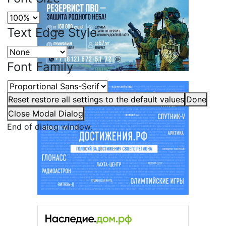
Text Edge Style
Font Family
Reset
restore all settings to the default values
Done
Close Modal Dialog
End of dialog window.