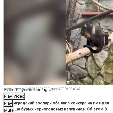
Video Player is loading.
https://max.ru/id7813671209_gos/AZ9Bs25sEJ8
Play Video
Ленинградский зоопарк объявил конкурс на имя для
Play
малыша бурых черноголовых капуцинов. Об этом 8
Mute