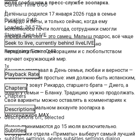
июля сообщили в пресс-службе зоопарка.
Current Time
0:00
/
Детёныш родился 17 января 2026 года в семье
Duration
0:48
Рикардо и Веты, и только сейчас, когда ему
Loaded
:
36.57%
исполнилось почти полгода, сотрудники смогли
Stream Type
LIVE
определить пол — это самец. Малыш подрос, всё чаще
Seek to live, currently behind live
LIVE
слезает с мамы, пробует самостоятельно
Remaining Time
-
0:48
передвигаться по декорациям и с любопытством
изучает окружающий мир.
1x
Конкурс стартовал в День семьи, любви и верности —
Playback Rate
8 июля. Условия простые: имя должно быть испанским,
ведь папу зовут Рикардо, старшего брата — Диего, а
Chapters
подругу семьи — Бланку. Традицию нужно продолжать.
Chapters
Свои варианты можно оставлять в комментариях к
посту
в официальном аккаунте зоопарка в
Descriptions
мессенджере MAX.
descriptions off
, selected
Имена принимаются до 15 июля включительно.
Subtitles
Сотрудники отдела «Приматы» выберут самый лучший
subtitles settings
, opens subtitles settings dialog