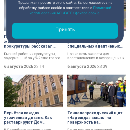
Продолжая просмотр этого сайта, Вы соглашаетесь на
обработку файлов cookie в соответствии с
Политикой
использования АО «ГАТР» файлов cookie
.
Принять
Голый мужчина в квартире
Участники СВО приняли
жены: экс-сотрудник
участие в заездах на
прокуратуры рассказал,
специальных адаптивных
почему совершил убийство
карт-машинах
Бывший работник прокуратуры,
Новые возможности для
задержанный за убийство голого
восстановления и возвращения к
мужчины, рассказал о причинах,
активной жизни. Представители
которые толкнули его на страшное
6 августа 2026
23:14
фонда «СВОй дом» в Петербурге
6 августа 2026
23:09
преступление. Два года назад он
встретились с участниками
вынес мертвеца из дома на улице
специальной военной операции,
Луначарского, выдавая
которые сейчас проходят курс
бездыханного мужчину за
реабилитации. Главным событием
изрядно перебравшего приятеля.
дня стали заезды на специальных
адаптивных карт-машинах, где
ветераны смогли лично
протестировать технику и
почувствовать скорость.
Вернётся каждая
Тоннелепроходческий щит
утраченная деталь: Как
«Надежда» вышел на
реставрируют Дом
поверхность на
Единоверческой церкви
Шуваловском проспекте
В Петербурге продолжается
Почти четыре с половиной