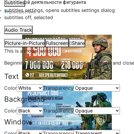
преступной деятельности фигуранта.
Subtitles
subtitles settings
, opens subtitles settings dialog
#
происшествия
subtitles off
, selected
Audio Track
Picture-in-Picture
Fullscreen
Share
This is a modal window.
Beginning of dialog window. Escape will cancel and clos
Text
Color
Transparency
Background
Color
Transparency
Window
Color
Transparency