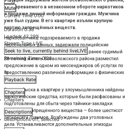
Play
подозреваемого в незаконном обороте наркотиков
Mute
и продаже личной информации граждан. Мужчина
Current Time
0:00
уже был судим. В его квартире изъяли крупную
/
партию запрещённых веществ.
Duration
0:38
Loaded
:
42.29%
Наркосбытчика, подозреваемого в продаже
Stream Type
LIVE
персональных данных, задержали полицейские
Seek to live, currently behind live
LIVE
Петербурга. По оперативным данным, ранее судимый
Remaining Time
-
0:38
28-летний житель Всеволожского района разместил
предложение в одном из мессенджеров об услугах по
1x
предоставлению различной информации о физических
лицах.
Playback Rate
В ходе обыска в квартире у злоумышленника найдены
Chapters
наркотические средства, которые были расфасованы и
Chapters
подготовлены для сбыта через тайники-закладки.
Общий вес запрещённого вещества — более шестисот
Descriptions
пятидесяти граммов. Возбуждены два уголовных
descriptions off
, selected
дела. Устанавливаются дополнительные эпизоды