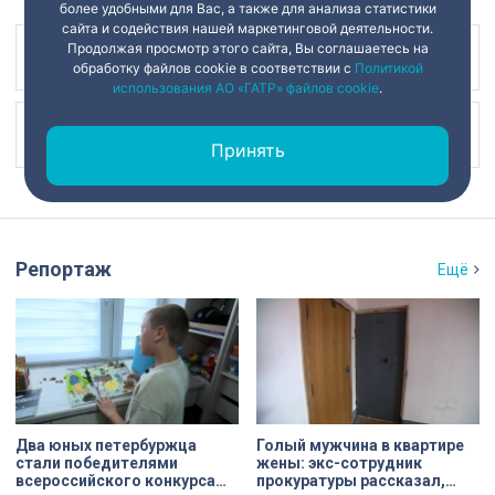
более удобными для Вас, а также для анализа статистики
сайта и содействия нашей маркетинговой деятельности.
Продолжая просмотр этого сайта, Вы соглашаетесь на
Наш канал в
обработку файлов cookie в соответствии с
Политикой
использования АО «ГАТР» файлов cookie
.
Наш канал в
Принять
Репортаж
Ещё
Два юных петербуржца
Голый мужчина в квартире
стали победителями
жены: экс-сотрудник
всероссийского конкурса
прокуратуры рассказал,