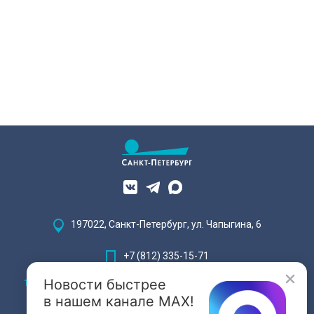
переживает второе рождение.
Жемчужина, объекта культурного
наследия — исторические часы.
Их элементы утрачены на 90%.
197022, Санкт-Петербург, ул. Чапыгина, 6
+7 (812) 335-15-71
Новости быстрее
Внимание! Отдельные видеоматериалы, размещенные на настоящем
сайте, могут содержать информацию, предназначенную для лиц,
в нашем канале MAX!
достигших 18 лет.