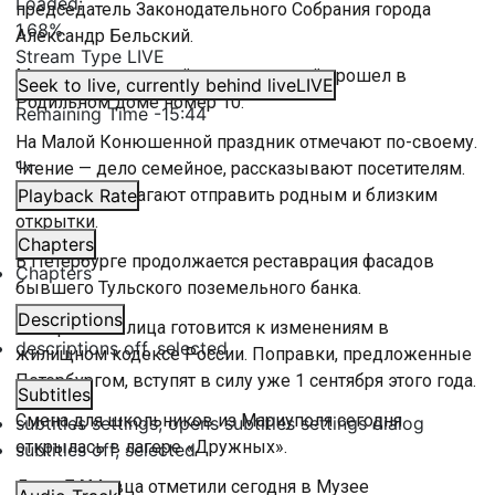
Loaded
:
председатель Законодательного Собрания города
1.68%
Александр Бельский.
Stream Type
LIVE
Многонациональный хоровод семей прошел в
Seek to live, currently behind live
LIVE
Родильном доме номер 10.
Remaining Time
-
15:44
На Малой Конюшенной праздник отмечают по-своему.
1x
Чтение — дело семейное, рассказывают посетителям.
А также предлагают отправить родным и близким
Playback Rate
открытки.
Chapters
В Петербурге продолжается реставрация фасадов
Chapters
бывшего Тульского поземельного банка.
Descriptions
Северная столица готовится к изменениям в
descriptions off
, selected
жилищном кодексе России. Поправки, предложенные
Петербургом, вступят в силу уже 1 сентября этого года.
Subtitles
Смена для школьников из Мариуполя сегодня
subtitles settings
, opens subtitles settings dialog
открылась в лагере «Дружных».
subtitles off
, selected
День БАМовца отметили сегодня в Музее