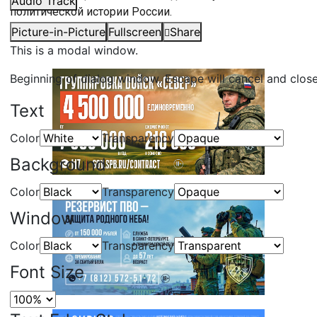
Audio Track
политической истории России.
Picture-in-Picture
Fullscreen
Share
This is a modal window.
Beginning of dialog window. Escape will cancel and clos
Text
Color
Transparency
Background
Color
Transparency
Window
Color
Transparency
Font Size