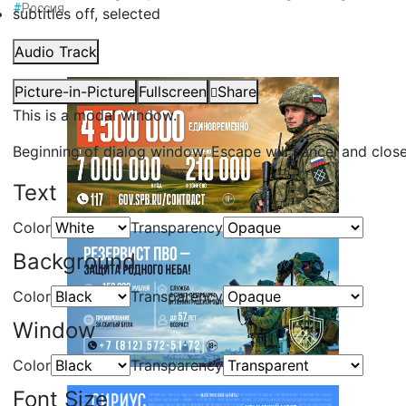
#
Россия
subtitles off
, selected
Audio Track
Picture-in-Picture
Fullscreen
Share
This is a modal window.
Beginning of dialog window. Escape will cancel and clos
Text
Color
Transparency
Background
Color
Transparency
Window
Color
Transparency
Font Size