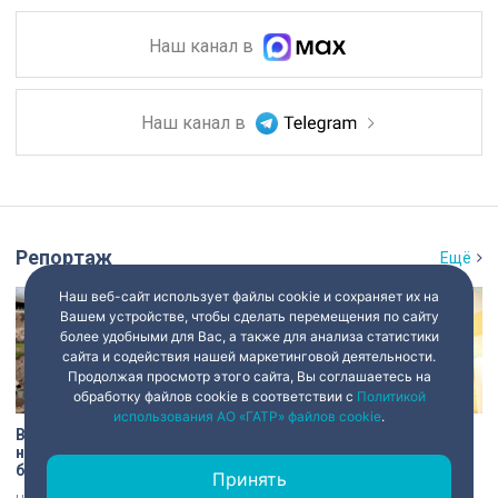
Наш канал в
Наш канал в
Репортаж
Ещё
Наш веб-сайт использует файлы cookie и сохраняет их на
Вашем устройстве, чтобы сделать перемещения по сайту
более удобными для Вас, а также для анализа статистики
сайта и содействия нашей маркетинговой деятельности.
Продолжая просмотр этого сайта, Вы соглашаетесь на
обработку файлов cookie в соответствии с
Политикой
использования АО «ГАТР» файлов cookie
.
В Старой Ладоге археологи
Институту травматологии и
нашли крест XI века и
ортопедии имени Р.Р.
боевой топор – главные
Вредена – 120 лет: от
Принять
трофеи экспедиции
императорской лечебницы