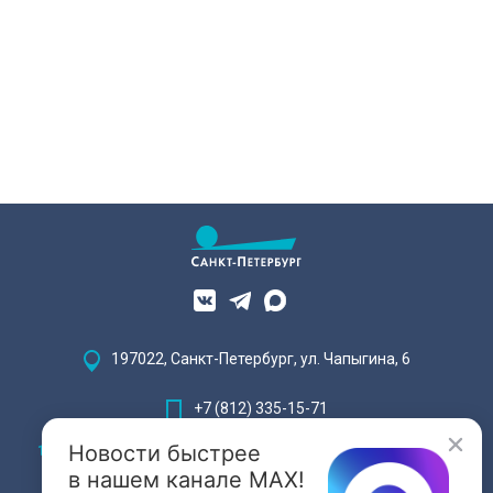
197022, Санкт-Петербург, ул. Чапыгина, 6
+7 (812) 335-15-71
Новости быстрее
Внимание! Отдельные видеоматериалы, размещенные на настоящем
сайте, могут содержать информацию, предназначенную для лиц,
в нашем канале MAX!
достигших 18 лет.