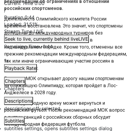
рекомендации об ограничениях в отношении
Current Time
0:00
российских спортсменов.
/
Duration
0:44
Деятельность Олимпийского комитета России
Loaded
:
31.51%
временно восстановлена. Это значит, что спортсмены
Stream Type
LIVE
допущены до международных турниров без
Seek to live, currently behind live
LIVE
рассмотрения нейтральности каждого в
Remaining Time
-
0:44
индивидуальном порядке. Кроме того, отменены все
прежние рекомендации международным федерациям,
1x
так или иначе ограничивающие участие россиян в
соревнованиях.
Playback Rate
Решение МОК открывает дорогу нашим спортсменам
Chapters
на ближайшую Олимпиаду, которая пройдет в Лос-
Chapters
Анджелесе в 2028 году.
Descriptions
На международную арену может вернуться и
descriptions off
, selected
российский футбол. После рекомендаций МОК вопрос
о снятии санкций с российских сборных обсудит
Subtitles
Международная федерация футбола.
subtitles settings
, opens subtitles settings dialog