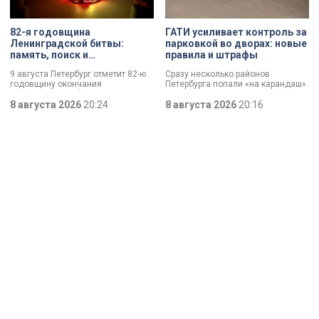
82-я годовщина
ГАТИ усиливает контроль за
Ленинградской битвы:
парковкой во дворах: новые
память, поиск и
правила и штрафы
возвращение имен
9 августа Петербург отметит 82-ю
Сразу несколько районов
годовщину окончания
Петербурга попали «на карандаш»
Ленинградской битвы. Это День
к ГАТИ. Там усилят контроль за
воинской славы, который был
8 августа 2026
20:24
парковкой во дворах. За два
8 августа 2026
20:16
официально установлен в апреле
летних месяца только по
прошлого года.
Выборгскому району ведомство
вынесло больше 10 тысяч
постановлений.