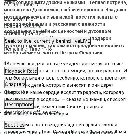
епископ Кронштадтский Вениамин. Тёплая встреча,
Current Time
0:00
посвящена Дню семьи, любви и верности. Владыка
/
поздравил семьи с выпиской, посетил палаты с
Duration
1:18
новорождёнными и рассказал о важности
Loaded
:
20.35%
сохранения семейных ценностей и духовном
Stream Type
LIVE
воспитании детей. Мамы получили в подарок
Seek to live, currently behind live
LIVE
букеты ромашек, как символ праздника и иконы с
Remaining Time
-
1:18
изображением святых Петра и Февронии.
1x
«Конечно, когда я это всё увидел, для меня это тоже
некое такое счастье, это же эмоции, это же радость. И
Playback Rate
тем более, видя отцов, особенно, которые с трепетом
Chapters
ждут своих детей, которых выносят, и они дарят
Chapters
цветы. И в наше сердце входит та радость, которая у
них находится в сердце», — сказал Вениамин, епископ
Descriptions
Кронштадтский, наместник Свято-Троицкой
descriptions off
, selected
Александро-Невской лавры.
«Изначально этот праздник идёт из православной
Subtitles
традиции — это День Святых Петра и Февронии. А мы
subtitles settings
, opens subtitles settings dialog