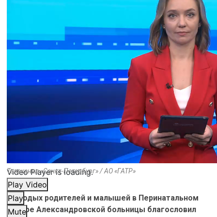
Video Player is loading.
Телеканал «Санкт-Петербург» / АО «ГАТР»
Play Video
Молодых родителей и малышей в Перинатальном
Play
центре Александровской больницы благословил
Mute