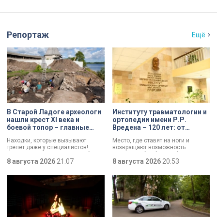
Репортаж
Ещё
В Старой Ладоге археологи
Институту травматологии и
нашли крест XI века и
ортопедии имени Р.Р.
боевой топор – главные
Вредена – 120 лет: от
трофеи экспедиции
императорской лечебницы
Находки, которые вызывают
Место, где ставят на ноги и
до передового
трепет даже у специалистов!
возвращают возможность
медицинского центра
Нательный крест возрастом более
двигаться без боли. Юбилей
тысячи лет и боевой топор – вот
8 августа 2026
21:07
отмечает Институт травматологии
8 августа 2026
20:53
главные трофеи археологической
и ортопедии имени Р.Р. Вредена.
экспедиции в Старой Ладоге в
этом году.