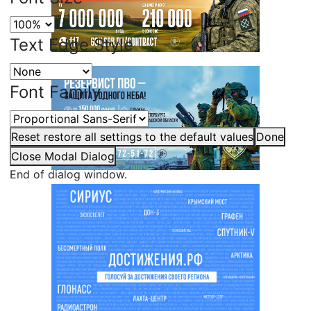
Text Edge Style
Font Family
Reset
restore all settings to the default values
Done
Close Modal Dialog
End of dialog window.