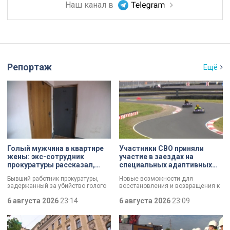
Наш канал в
Репортаж
Ещё
Голый мужчина в квартире
Участники СВО приняли
жены: экс-сотрудник
участие в заездах на
прокуратуры рассказал,
специальных адаптивных
почему совершил убийство
карт-машинах
Бывший работник прокуратуры,
Новые возможности для
задержанный за убийство голого
восстановления и возвращения к
мужчины, рассказал о причинах,
активной жизни. Представители
которые толкнули его на страшное
6 августа 2026
23:14
фонда «СВОй дом» в Петербурге
6 августа 2026
23:09
преступление. Два года назад он
встретились с участниками
вынес мертвеца из дома на улице
специальной военной операции,
Луначарского, выдавая
которые сейчас проходят курс
бездыханного мужчину за
реабилитации. Главным событием