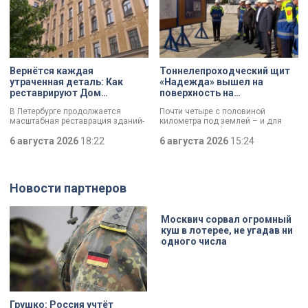
изрядно перебравшего приятеля.
дня стали заезды на специальных
адаптивных карт-машинах, где
ветераны смогли лично
протестировать технику и
почувствовать скорость.
Вернётся каждая
Тоннелепроходческий щит
утраченная деталь: Как
«Надежда» вышел на
реставрируют Дом
поверхность на
Единоверческой церкви
Шуваловском проспекте
В Петербурге продолжается
Почти четыре с половиной
Святого Николая на улице
масштабная реставрация зданий-
километра под землей – и для
Марата
памятников в рамках
«Надежды» забрезжил свет:
губернаторской программы.
6 августа 2026
18:22
проходческий щит вышел на
6 августа 2026
15:24
Специалисты обновляют не
поверхность. О ходе работ у
просто стены, а восстанавливают
демонтажного котлована сегодня
буквально каждую утраченную
рассказали губернатору
деталь. Один из самых знаковых
Александру Беглову и
Новости партнеров
адресов сейчас — Дом
председателю Законодательного
Единоверческой церкви Святого
Собрания Александру Бельскому.
Николая на улице Марата. Здание
XIX века, прошедшее через
Москвич сорвал огромный
несколько перестроек, сегодня
куш в лотерее, не угадав ни
переживает второе рождение.
одного числа
Жемчужина, объекта культурного
наследия — исторические часы.
Их элементы утрачены на 90%.
Грушко: Россия учтёт