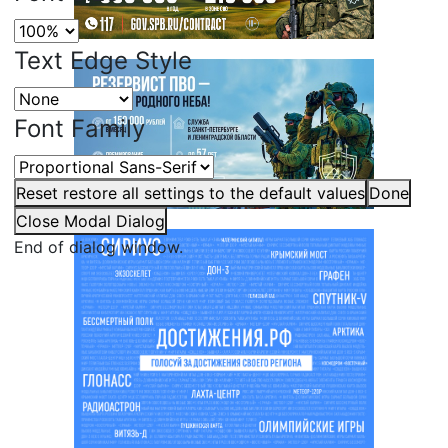
Text Edge Style
Font Family
Reset
restore all settings to the default values
Done
Close Modal Dialog
End of dialog window.