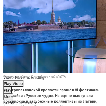
Video Player is loading.
Телеканал «Санкт-Петербург» / АО «ГАТР»
Play Video
В Петропавловской крепости прошёл VI фестиваль
Play
балалайки «Русское чудо». На сцене выступали
Mute
российские и зарубежные коллективы из Латвии,
Current Time
0:00