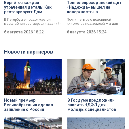
Вернётся каждая
Тоннелепроходческий щит
утраченная деталь: Как
«Надежда» вышел на
реставрируют Дом
поверхность на
Единоверческой церкви
Шуваловском проспекте
В Петербурге продолжается
Почти четыре с половиной
Святого Николая на улице
масштабная реставрация зданий-
километра под землей – и для
Марата
памятников в рамках
«Надежды» забрезжил свет:
губернаторской программы.
6 августа 2026
18:22
проходческий щит вышел на
6 августа 2026
15:24
Специалисты обновляют не
поверхность. О ходе работ у
просто стены, а восстанавливают
демонтажного котлована сегодня
буквально каждую утраченную
рассказали губернатору
деталь. Один из самых знаковых
Александру Беглову и
Новости партнеров
адресов сейчас — Дом
председателю Законодательного
Единоверческой церкви Святого
Собрания Александру Бельскому.
Николая на улице Марата. Здание
XIX века, прошедшее через
несколько перестроек, сегодня
переживает второе рождение.
Жемчужина, объекта культурного
наследия — исторические часы.
Их элементы утрачены на 90%.
Новый премьер
В Госдуме предложили
Великобритании сделал
снизить НДФЛ для
заявление о России
молодых специалистов