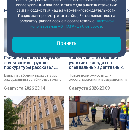
более удобными для Вас, а также для анализа статистики
Репортаж
сайта и содействия нашей маркетинговой деятельности.
Ещё
Продолжая просмотр этого сайта, Вы соглашаетесь на
обработку файлов cookie в соответствии с
Политикой
использования АО «ГАТР» файлов cookie
.
Принять
Голый мужчина в квартире
Участники СВО приняли
жены: экс-сотрудник
участие в заездах на
прокуратуры рассказал,
специальных адаптивных
почему совершил убийство
карт-машинах
Бывший работник прокуратуры,
Новые возможности для
задержанный за убийство голого
восстановления и возвращения к
мужчины, рассказал о причинах,
активной жизни. Представители
которые толкнули его на страшное
6 августа 2026
23:14
фонда «СВОй дом» в Петербурге
6 августа 2026
23:09
преступление. Два года назад он
встретились с участниками
вынес мертвеца из дома на улице
специальной военной операции,
Луначарского, выдавая
которые сейчас проходят курс
бездыханного мужчину за
реабилитации. Главным событием
изрядно перебравшего приятеля.
дня стали заезды на специальных
адаптивных карт-машинах, где
ветераны смогли лично
протестировать технику и
почувствовать скорость.