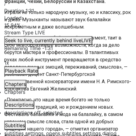
Франции, Чехии, Белоруссии и Казахстана.
/
Duration
1:31
Играли не только народную музыку, но и классику, рок
Loaded
:
и джаз. Музыканты называют звук балалайки
15.94%
искромётным и даже волшебным.
Stream Type
LIVE
«Балалайка, как и любой другой инструмент, таит в
Seek to live, currently behind live
LIVE
себе невообразимые возможности, когда за дело
Remaining Time
-
1:31
берутся мастера и профессионалы. В талантливых
руках любой инструмент превращается в средство
1x
передачи личных эмоций, переживаний, смыслов», —
Playback Rate
рассказал доцент Санкт-Петербургской
государственной консерватории имени Н. А. Римского-
Chapters
Корсакова Евгений Желинский.
Chapters
«Прекрасно, что наше время богато не только
Descriptions
сохранением традиций, но и рождением новых.
descriptions off
, selected
Фестиваль балалайки и мода на балалайку, в самом
хорошем смысле слова, стала одной из добрых
Subtitles
традиций нашего города», — отметил организатор
subtitles settings
, opens subtitles settings dialog