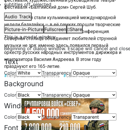
фестиваля, художественный руководитель Театра-
subtitles off
, selected
фестиваля «Балтийский дом» Сергей Шуб.
Audio Track
Выступления стали кульминацией международной
недели балалайки — в её рамках прошли творческие
Picture-in-Picture
Fullscreen
Share
встречи, мастер-классы и научная конференция.
This is a modal window.
Северная столица объединяет любителей струнной
музыки не зря: именно здесь появился первый
Beginning of dialog window. Escape will cancel and clos
оркестр русских народных инструментов дирижёра и
композитора Василия Андреева. В этом году
Text
празднуют его 165-летие.
Color
Transparency
#
Петропавловская крепость
#
Санкт-Петербург
Background
Color
Transparency
Window
Color
Transparency
Font Size