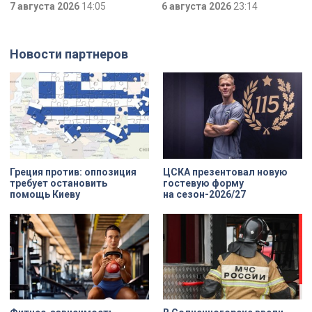
победителями всероссийского
7 августа 2026
14:05
которые толкнули его на страшное
6 августа 2026
23:14
конкурса «Моя страна — моя
преступление. Два года назад он
Россия». Их работы с
вынес мертвеца из дома на улице
использованием бересты, листьев
Луначарского, выдавая
и янтаря дали новое прочтение
бездыханного мужчину за
Новости партнеров
народным сюжетам.
изрядно перебравшего приятеля.
Греция против: оппозиция
ЦСКА презентовал новую
требует остановить
гостевую форму
помощь Киеву
на сезон-2026/27