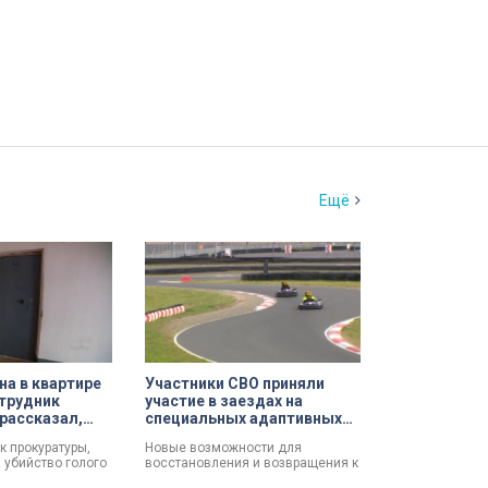
Ещё
а в квартире
Участники СВО приняли
трудник
участие в заездах на
рассказал,
специальных адаптивных
ршил убийство
карт-машинах
к прокуратуры,
Новые возможности для
 убийство голого
восстановления и возвращения к
зал о причинах,
активной жизни. Представители