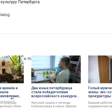
культуру Петербурга.
dialog
ncel and close the window.
х времён и
Два юных петербуржца
Голый мужчин
инала:
стали победителями
жены: экс-со
тановления
всероссийского конкурса
прокуратуры 
«Моя страна — моя Россия»
почему сове
Сестрорецке
Якутская сказка и легенды
Бывший работни
ционный облик
Калининграда в новых образах.
задержанный за
мме «Рубль за
Два юных петербуржца стали
мужчины, расска