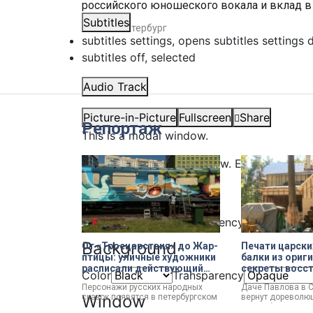
российского юношеского вокала и вклад в 
Subtitles
#
Санкт-Петербург
subtitles settings
, opens subtitles settings 
subtitles off
, selected
Audio Track
Picture-in-Picture
Fullscreen
Share
Репортаж
This is a modal window.
Beginning of dialog window. Escape will ca
Text
Color
Transparency
Background
От «Троецарствия» до Жар-
Печати царски
птицы: уличные художники
балки из ориг
расписали действующий
секреты восс
Color
Transparency
состав метро Петербурга
дачи Павлова
Персонажи русских народных
Даче Павлова в 
Window
сказок появятся в петербургском
вернут дореволю
подземном царстве! В депо
по особой програ