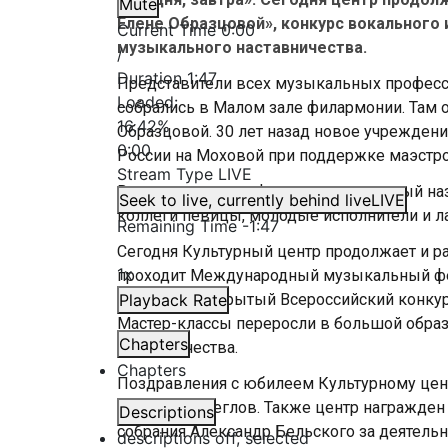
Mute
Елене Образцовой», конкурс вокального 
Current Time
0:00
музыкального наставничества.
/
Duration
1:47
Представители всех музыкальных професс
Loaded
:
собрались в Малом зале филармонии. Там 
16.42%
Образцовой. 30 лет назад новое учрежден
0:00
России на Моховой при поддержке маэстр
Stream Type
LIVE
В гала-концерте в филармонии, который наз
Seek to live, currently behind live
LIVE
коллеги певицы, молодые исполнители и л
Remaining Time
-
1:47
Сегодня Культурный центр продолжает и ра
1x
проходит Международный музыкальный фе
Учрежден Открытый Всероссийский конкурс
Playback Rate
Мастер-классы переросли в большой обра
Chapters
наставничества.
Chapters
Поздравления с юбилеем Культурному цен
Александр Беглов. Также центр награжден
Descriptions
собрания Александр Бельского за деятель
descriptions off
, selected