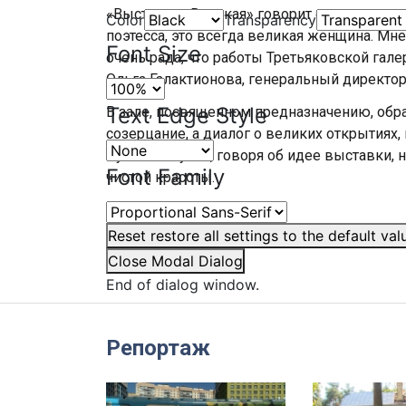
«Выставка «Великая» говорит о том, что вел
Color
Transparency
поэтесса, это всегда великая женщина. Мне
Font Size
очень рада, что работы Третьяковской гале
Ольга Галактионова, генеральный директор
Text Edge Style
В зале, посвященном предназначению, образ
созерцание, а диалог о великих открытиях
Русском музее, говоря об идее выставки
Font Family
чистой красоты.
Автор:
Елизавета Кузнецова
Reset
restore all settings to the default val
Close Modal Dialog
End of dialog window.
Репортаж