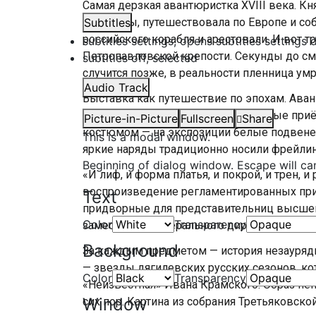
Самая дерзкая авантюристка XVIII века. К
Петровны, путешествовала по Европе и соб
Subtitles
российского корабля и арестовали. И вот т
subtitles settings
, opens subtitles settings 
Петропавловской крепости. Секунды до см
subtitles off
, selected
случится позже, в реальности пленница умр
Audio Track
Выставка как путешествие по эпохам. Ава
будто перемещают на торжественные при
Picture-in-Picture
Fullscreen
Share
костюмом — на экспозиции белые подвенеч
This is a modal window.
яркие наряды традиционно носили фрейли
Beginning of dialog window. Escape will ca
«И лиф, и форма платья, и покрой, и трен, 
воспроизведение регламентированных при
Text
придворные для представительниц высшего
Color
Transparency
заместитель генерального директора по на
Background
За каждым предметом — история незаурядн
— звезды дягилевских русских сезонов, ко
Color
Transparency
«Неизвестная» Ивана Крамского. Образ не
Window
сих пор. Картина из собрания Третьяковской