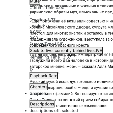
Mute
экспонатов, связанных с жизнью велики
Current Time
0:00
лирические образы муз, изысканные пре
/
Duration
3:37
«Ещё при жизни её называли совестью и и
Loaded
:
хозяйка Михайловского дворца, супруга мл
8.06%
престол, для многих она так и осталась в 
0:00
поддерживала художников, выступала за о
Stream Type
LIVE
современного красного креста.
Seek to live, currently behind live
LIVE
«Была бы она, например, императрицей? На
Remaining Time
-
3:37
заслужили всего два человека в истории ди
авторское мнение, моё», — сказала Алла М
1x
Русского музея.
Playback Rate
Русский музей исследует женское величие 
Chapters
только монаршие особы — ещё и лучшие 
Chapters
влиятельных фамилий. Вот позирует княгин
Ольга Орлова, на светский прием собирается
Descriptions
дворе, есть и таинственные самозванки.
descriptions off
, selected