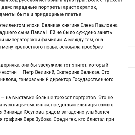
х дам: парадные портреты аристократок,
дметы быта и придворные платья.
нтеллектом эпохи. Великая княгиня Елена Павловна —
адшего сына Павла I. Ей не было суждено занять
тени императорской фамилии. А между тем, она
тмену крепостного права, основала прообраз
верняка, она бы заслужила тот эпитет, который
настии — Петр Великий, Екатерина Великая. Это
анилова, генеральный директор Государственного
— на выставке больше трехсот портретов. Это не
выпускницы-смолянки, представительницы самых
я Зинаида Юсупова, рядом загадочно улыбается
 графиня Вера Зубова. Среди тех, кто блистал при