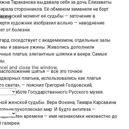
няжна Тараканова выдавала себя за дочь Елизаветы
ирала сторонников. Её обманом заманили на борт
рагический момент её судьбы — заточение в
dialog
ерти художник изобразил вольно — наводнение
ет от болезни.
нгард соседствует с академизмом, отдельные залы
ёмы и званые ужины. Живопись дополнили
ные платья, элегантные шляпки и веера. Самые
ны.
ncel and close the window.
и расположение шитья — всё это точное
дворных платьев, использовались как платья
 света», — пояснил Григорий Голдовский,
учной работе Государственного Русского музея.
ой женской судьбы. Вера Фокина, Тамара Карсавина
торым рукоплескал мир. И будто антитеза —
подвластен времени — имя незнакомки неизвестно до
 галереи.