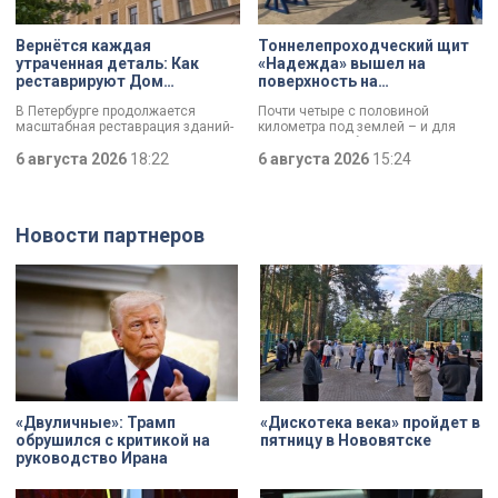
почувствовать скорость.
Вернётся каждая
Тоннелепроходческий щит
утраченная деталь: Как
«Надежда» вышел на
реставрируют Дом
поверхность на
Единоверческой церкви
Шуваловском проспекте
В Петербурге продолжается
Почти четыре с половиной
Святого Николая на улице
масштабная реставрация зданий-
километра под землей – и для
Марата
памятников в рамках
«Надежды» забрезжил свет:
губернаторской программы.
6 августа 2026
18:22
проходческий щит вышел на
6 августа 2026
15:24
Специалисты обновляют не
поверхность. О ходе работ у
просто стены, а восстанавливают
демонтажного котлована сегодня
буквально каждую утраченную
рассказали губернатору
деталь. Один из самых знаковых
Александру Беглову и
Новости партнеров
адресов сейчас — Дом
председателю Законодательного
Единоверческой церкви Святого
Собрания Александру Бельскому.
Николая на улице Марата. Здание
XIX века, прошедшее через
несколько перестроек, сегодня
переживает второе рождение.
Жемчужина, объекта культурного
наследия — исторические часы.
Их элементы утрачены на 90%.
«Двуличные»: Трамп
«Дискотека века» пройдет в
обрушился с критикой на
пятницу в Нововятске
руководство Ирана