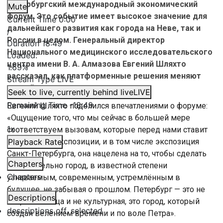
Петербургский международный экономический
Mute
форум. Это событие имеет высокое значение для
Current Time
0:00
дальнейшего развития как города на Неве, так и
/
России в целом. Генеральный директор
Duration
18:49
Национального медицинского исследовательского
Loaded
:
центра имени В. А. Алмазова Евгений Шляхто
1.69%
рассказал, как платформенные решения меняют
Stream Type
LIVE
российскую медицину.
Seek to live, currently behind live
LIVE
Remaining Time
-
18:49
Евгений Шляхто поделился впечатлениями о форуме:
«Ощущение того, что мы сейчас в большей мере
1x
соответствуем вызовам, которые перед нами ставит
время и все экспозиции, и в том числе экспозиция
Playback Rate
Санкт-Петербурга, она нацелена на то, чтобы сделать
Chapters
действительно город, в известной степени
Chapters
узнаваемым, современным, устремлённым в
будущее, не забывая о прошлом. Петербург — это не
Descriptions
вторая столица и не культурная, это город, который
descriptions off
, selected
создан велением времени и по воле Петра».