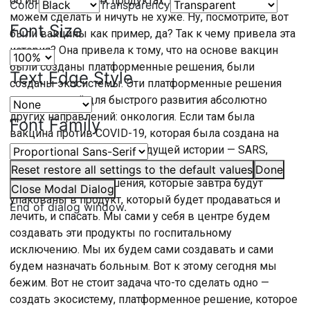
об инновационных продуктах, которые мы точно
Color
Transparency
можем сделать и ничуть не хуже. Ну, посмотрите, вот
Font Size
были вакцины как пример, да? Так к чему привела эта
история? Она привела к тому, что на основе вакцин
были созданы платформенные решения, были
Text Edge Style
созданы экосистемы. Эти платформенные решения
стали основой для быстрого развития абсолютно
других направлений: онкология. Если там была
Font Family
вакцина против COVID-19, которая была создана на
основе пятилетней предыдущей истории — SARS,
MERS, то сейчас за год, два, три мы создаём
Reset
restore all settings to the default values
Done
платформенные решения, которые завтра будут
Close Modal Dialog
упакованы в продукт, который будет продаваться и
End of dialog window.
лечить, и спасать. Мы сами у себя в центре будем
создавать эти продукты по госпитальному
исключению. Мы их будем сами создавать и сами
будем назначать больным. Вот к этому сегодня мы
бежим. Вот не стоит задача что-то сделать одно —
создать экосистему, платформенное решение, которое