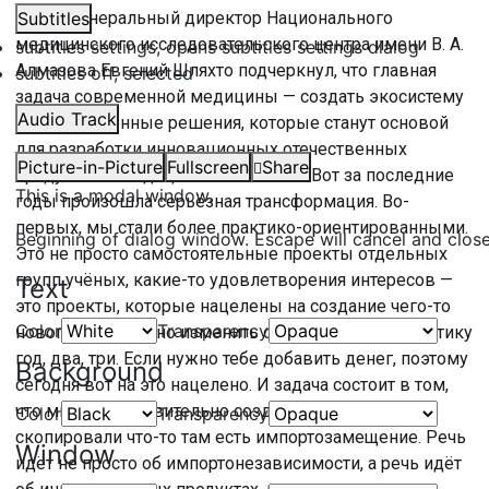
Также генеральный директор Национального
Subtitles
медицинского исследовательского центра имени В. А.
subtitles settings
, opens subtitles settings dialog
Алмазова Евгений Шляхто подчеркнул, что главная
subtitles off
, selected
задача современной медицины — создать экосистему
Audio Track
и платформенные решения, которые станут основой
для разработки инновационных отечественных
Picture-in-Picture
Fullscreen
Share
продуктов: «Медицина тоже самое. Вот за последние
This is a modal window.
годы произошла серьёзная трансформация. Во-
первых, мы стали более практико-ориентированными.
Beginning of dialog window. Escape will cancel and clos
Это не просто самостоятельные проекты отдельных
групп учёных, какие-то удовлетворения интересов —
Text
это проекты, которые нацелены на создание чего-то
Color
Transparency
нового, что должно изменить существующую практику
год, два, три. Если нужно тебе добавить денег, поэтому
Background
сегодня вот на это нацелено. И задача состоит в том,
что мы бы действительно создали, не просто
Color
Transparency
скопировали что-то там есть импортозамещение. Речь
Window
идёт не просто об импортонезависимости, а речь идёт