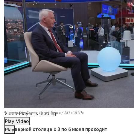
Video Player is loading.
Телеканал «Санкт-Петербург» / АО «ГАТР»
Play Video
В Северной столице с 3 по 6 июня проходит
Play