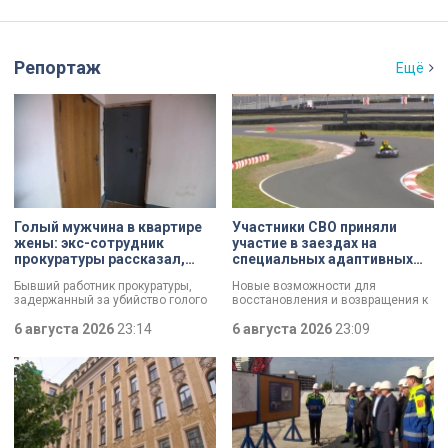
Репортаж
Ещё
Голый мужчина в квартире
Участники СВО приняли
жены: экс-сотрудник
участие в заездах на
прокуратуры рассказал,
специальных адаптивных
почему совершил убийство
карт-машинах
Бывший работник прокуратуры,
Новые возможности для
задержанный за убийство голого
восстановления и возвращения к
мужчины, рассказал о причинах,
активной жизни. Представители
которые толкнули его на страшное
6 августа 2026
23:14
фонда «СВОй дом» в Петербурге
6 августа 2026
23:09
преступление. Два года назад он
встретились с участниками
вынес мертвеца из дома на улице
специальной военной операции,
Луначарского, выдавая
которые сейчас проходят курс
бездыханного мужчину за
реабилитации. Главным событием
изрядно перебравшего приятеля.
дня стали заезды на специальных
адаптивных карт-машинах, где
ветераны смогли лично
протестировать технику и