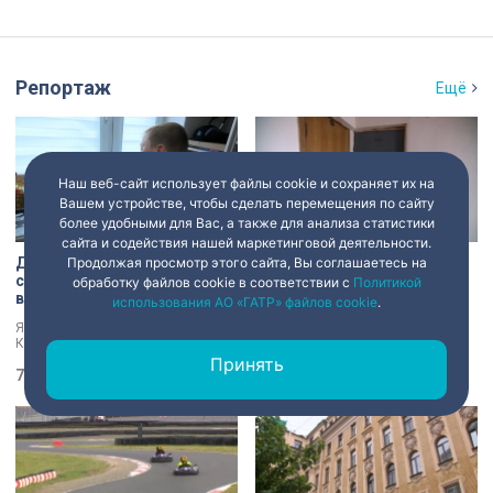
Репортаж
Ещё
Наш веб-сайт использует файлы cookie и сохраняет их на
Вашем устройстве, чтобы сделать перемещения по сайту
более удобными для Вас, а также для анализа статистики
сайта и содействия нашей маркетинговой деятельности.
Два юных петербуржца
Голый мужчина в квартире
Продолжая просмотр этого сайта, Вы соглашаетесь на
стали победителями
жены: экс-сотрудник
обработку файлов cookie в соответствии с
Политикой
всероссийского конкурса
прокуратуры рассказал,
использования АО «ГАТР» файлов cookie
.
«Моя страна — моя Россия»
почему совершил убийство
Якутская сказка и легенды
Бывший работник прокуратуры,
Калининграда в новых образах.
задержанный за убийство голого
Два юных петербуржца стали
мужчины, рассказал о причинах,
Принять
победителями всероссийского
7 августа 2026
14:05
которые толкнули его на страшное
6 августа 2026
23:14
конкурса «Моя страна — моя
преступление. Два года назад он
Россия». Их работы с
вынес мертвеца из дома на улице
использованием бересты, листьев
Луначарского, выдавая
и янтаря дали новое прочтение
бездыханного мужчину за
народным сюжетам.
изрядно перебравшего приятеля.