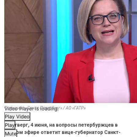
Video Player is loading.
Телеканал «Санкт-Петербург» / АО «ГАТР»
Play Video
В четверг, 4 июня, на вопросы петербуржцев в
Play
прямом эфире ответит вице-губернатор Санкт-
Mute