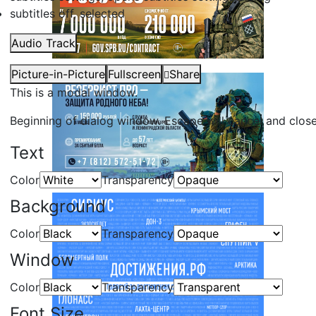
subtitles off
, selected
Audio Track
Picture-in-Picture
Fullscreen
Share
This is a modal window.
Beginning of dialog window. Escape will cancel and clos
Text
Color
Transparency
Background
Color
Transparency
Window
Color
Transparency
Font Size