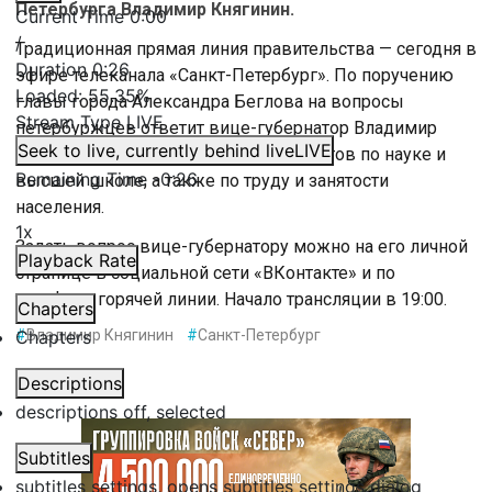
Петербурга Владимир Княгинин.
Current Time
0:00
/
Традиционная прямая линия правительства — сегодня в
Duration
0:26
эфире телеканала «Санкт-Петербург». По поручению
Loaded
:
55.35%
главы города Александра Беглова на вопросы
Stream Type
LIVE
петербуржцев ответит вице-губернатор Владимир
Seek to live, currently behind live
LIVE
Княгинин. Он курирует работу Комитетов по науке и
Remaining Time
-
0:26
высшей школе, а также по труду и занятости
населения.
1x
Задать вопрос вице-губернатору можно на его личной
Playback Rate
странице в социальной сети «ВКонтакте» и по
телефону горячей линии. Начало трансляции в 19:00.
Chapters
Chapters
#
Владимир Княгинин
#
Санкт-Петербург
Descriptions
descriptions off
, selected
Subtitles
subtitles settings
, opens subtitles settings dialog