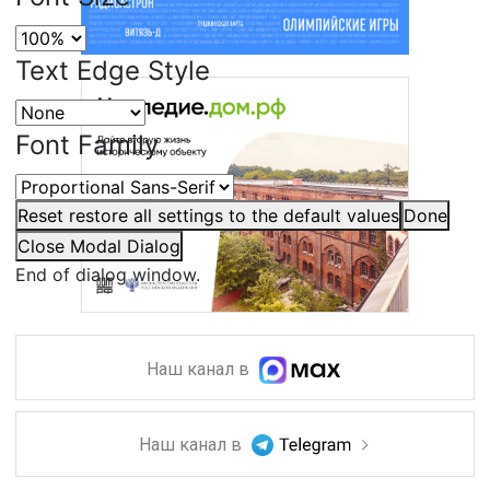
Text Edge Style
Font Family
Reset
restore all settings to the default values
Done
Close Modal Dialog
End of dialog window.
Наш канал в
Наш канал в