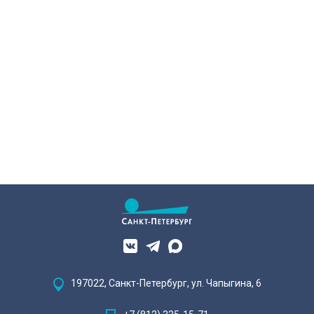
деталь. Один из самых знаковых
Александру Беглову и
адресов сейчас — Дом
председателю Законодательного
Единоверческой церкви Святого
Собрания Александру Бельскому.
Николая на улице Марата. Здание
XIX века, прошедшее через
несколько перестроек, сегодня
переживает второе рождение.
Жемчужина, объекта культурного
наследия — исторические часы.
Их элементы утрачены на 90%.
197022, Санкт-Петербург, ул. Чапыгина, 6