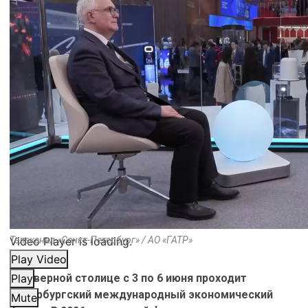
Video Player is loading.
Телеканал «Санкт-Петербург» / АО «ГАТР»
Play Video
В Северной столице с 3 по 6 июня проходит
Play
Петербургский международный экономический
Mute