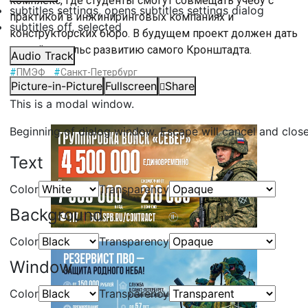
комплекс, где студенты смогут совмещать учебу с
subtitles settings
, opens subtitles settings dialog
практикой в инжиниринговых компаниях и
subtitles off
, selected
конструкторских бюро. В будущем проект должен дать
новый импульс развитию самого Кронштадта.
Audio Track
#
ПМЭФ
#
Санкт-Петербург
Picture-in-Picture
Fullscreen
Share
This is a modal window.
Beginning of dialog window. Escape will cancel and clos
Text
Color
Transparency
Background
Color
Transparency
Window
Color
Transparency