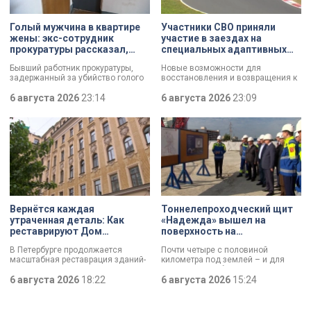
Голый мужчина в квартире
Участники СВО приняли
жены: экс-сотрудник
участие в заездах на
прокуратуры рассказал,
специальных адаптивных
почему совершил убийство
карт-машинах
Бывший работник прокуратуры,
Новые возможности для
задержанный за убийство голого
восстановления и возвращения к
мужчины, рассказал о причинах,
активной жизни. Представители
которые толкнули его на страшное
6 августа 2026
23:14
фонда «СВОй дом» в Петербурге
6 августа 2026
23:09
преступление. Два года назад он
встретились с участниками
вынес мертвеца из дома на улице
специальной военной операции,
Луначарского, выдавая
которые сейчас проходят курс
бездыханного мужчину за
реабилитации. Главным событием
изрядно перебравшего приятеля.
дня стали заезды на специальных
адаптивных карт-машинах, где
ветераны смогли лично
протестировать технику и
почувствовать скорость.
Вернётся каждая
Тоннелепроходческий щит
утраченная деталь: Как
«Надежда» вышел на
реставрируют Дом
поверхность на
Единоверческой церкви
Шуваловском проспекте
В Петербурге продолжается
Почти четыре с половиной
Святого Николая на улице
масштабная реставрация зданий-
километра под землей – и для
Марата
памятников в рамках
«Надежды» забрезжил свет:
губернаторской программы.
6 августа 2026
18:22
проходческий щит вышел на
6 августа 2026
15:24
Специалисты обновляют не
поверхность. О ходе работ у
просто стены, а восстанавливают
демонтажного котлована сегодня
буквально каждую утраченную
рассказали губернатору