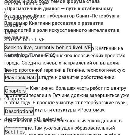
форум. В 2026 году темой форума стала
Current Time
0:00
«Прагматичный диалог — путь к стабильному
/
будущему». Вице-губернатор Санкт‑Петербурга
Duration
17:05
Владимир Княгинин рассказал о развитии
Loaded
:
технологий и роли искусственного интеллекта в
1.87%
медицине.
Stream Type
LIVE
Seek to live, currently behind live
LIVE
Вице-губернатор Петербурга Владимир Княгинин на
Remaining Time
-
17:05
ПМЭФ рассказал о научно-технологических проектах
города. Среди ключевых направлений он выделил
1x
центр протонной терапии в Гатчине, технологическую
долину в Кронштадте и развитие робототехники.
Playback Rate
По словам Княгинина, большая часть работ по центру
Chapters
протонной терапии в Гатчине должна завершиться уже
Chapters
в этом году. В проекте участвуют петербургские вузы,
научные институты и структуры «Росатома».
Descriptions
descriptions off
, selected
Отдельно он рассказал о технологической долине в
Кронштадте. Там уже запущен образовательный
Subtitles