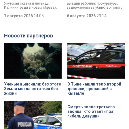
«Моя страна — моя Россия»
почему совершил убийство
Якутская сказка и легенды
Бывший работник прокуратуры,
Калининграда в новых образах.
задержанный за убийство голого
Два юных петербуржца стали
мужчины, рассказал о причинах,
победителями всероссийского
7 августа 2026
14:05
которые толкнули его на страшное
6 августа 2026
23:14
конкурса «Моя страна — моя
преступление. Два года назад он
Россия». Их работы с
вынес мертвеца из дома на улице
использованием бересты, листьев
Луначарского, выдавая
и янтаря дали новое прочтение
бездыханного мужчину за
Новости партнеров
народным сюжетам.
изрядно перебравшего приятеля.
Ученые выяснили: без этого
В Тыве нашли тело второй
Земля могла остаться без
девочки, пропавшей в
жизни
Кызыле
Смерть после третьего
звонка: кто ответит за
гибель девушки