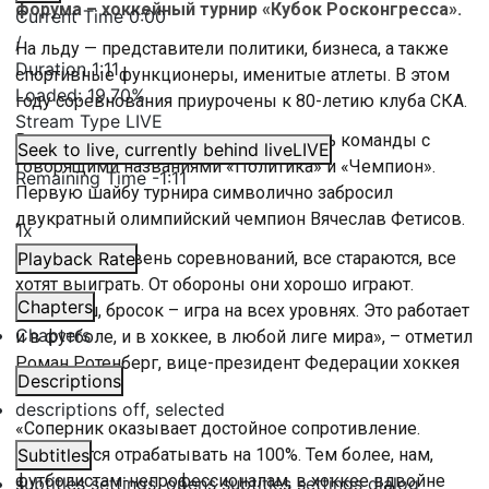
форума – хоккейный турнир «Кубок Росконгресса».
Current Time
0:00
/
На льду — представители политики, бизнеса, а также
Duration
1:11
спортивные функционеры, именитые атлеты. В этом
Loaded
:
19.70%
году соревнования приурочены к 80-летию клуба СКА.
Stream Type
LIVE
В матче открытия сегодня встретились команды с
Seek to live, currently behind live
LIVE
говорящими названиями «Политика» и «Чемпион».
Remaining Time
-
1:11
Первую шайбу турнира символично забросил
двукратный олимпийский чемпион Вячеслав Фетисов.
1x
«Хороший уровень соревнований, все стараются, все
Playback Rate
хотят выиграть. От обороны они хорошо играют.
Chapters
Обыгрыш, бросок – игра на всех уровнях. Это работает
Chapters
и в футболе, и в хоккее, в любой лиге мира», – отметил
Роман Ротенберг, вице-президент Федерации хоккея
Descriptions
России.
descriptions off
, selected
«Соперник оказывает достойное сопротивление.
Приходится отрабатывать на 100%. Тем более, нам,
Subtitles
футболистам-непрофессионалам, в хоккее вдвойне
subtitles settings
, opens subtitles settings dialog