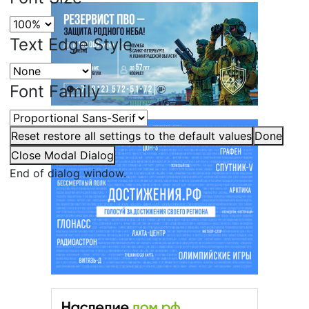
Text Edge Style
Font Family
Reset
restore all settings to the default values
Done
Close Modal Dialog
End of dialog window.