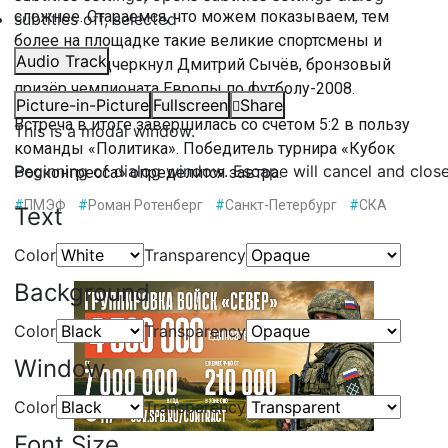
сложнее. Стараемся, что можем показываем, тем
subtitles off
, selected
более на площадке такие великие спортсмены и
Audio Track
люди», – подчеркнул Дмитрий Сычёв, бронзовый
призёр чемпионата Европы по футболу-2008.
Picture-in-Picture
Fullscreen
Share
Встреча в итоге завершилась со счетом 5:2 в пользу
This is a modal window.
команды «Политика». Победитель турнира «Кубок
Beginning of dialog window. Escape will cancel and clos
Росконгресса» определится завтра.
#
ПМЭФ
#
Роман Ротенберг
#
Санкт-Петербург
#
СКА
Text
Color
Transparency
Background
Color
Transparency
Window
Color
Transparency
Font Size