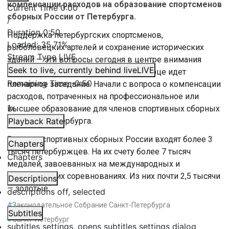
компенсации расходов на образование спортсменов
Current Time
0:00
сборных России от Петербурга.
/
Duration
0:50
Поддержка петербургских спортсменов,
Loaded
:
35.71%
рыболовецких артелей и сохранение исторических
Stream Type
LIVE
зданий — эти вопросы сегодня в центре внимания
Seek to live, currently behind live
LIVE
депутатов. Сейчас в Мариинском дворце идет
Remaining Time
-
0:50
пленарное заседание. Начали с вопроса о компенсации
расходов, потраченных на профессиональное или
1x
высшее образование для членов спортивных сборных
России от Петербурга.
Playback Rate
В состав спортивных сборных России входят более 3
Chapters
тысяч петербуржцев. На их счету более 7 тысяч
Chapters
медалей, завоеванных на международных и
всероссийских соревнованиях. Из них почти 2,5 тысячи
Descriptions
— золотые.
descriptions off
, selected
#
Законодательное Собрание Санкт-Петербурга
Subtitles
#
Санкт-Петербург
subtitles settings
, opens subtitles settings dialog