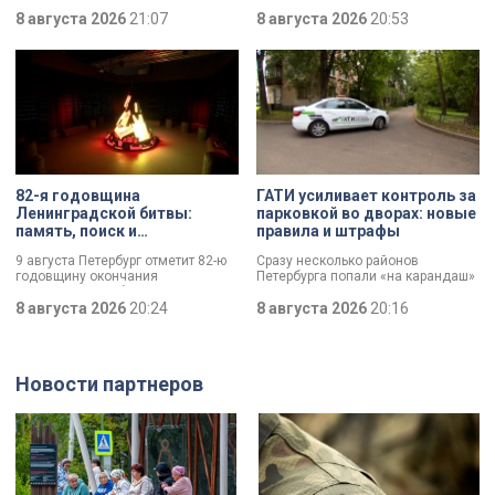
Нательный крест возрастом более
двигаться без боли. Юбилей
тысячи лет и боевой топор – вот
8 августа 2026
21:07
отмечает Институт травматологии
8 августа 2026
20:53
главные трофеи археологической
и ортопедии имени Р.Р. Вредена.
экспедиции в Старой Ладоге в
этом году.
82-я годовщина
ГАТИ усиливает контроль за
Ленинградской битвы:
парковкой во дворах: новые
память, поиск и
правила и штрафы
возвращение имен
9 августа Петербург отметит 82-ю
Сразу несколько районов
годовщину окончания
Петербурга попали «на карандаш»
Ленинградской битвы. Это День
к ГАТИ. Там усилят контроль за
воинской славы, который был
8 августа 2026
20:24
парковкой во дворах. За два
8 августа 2026
20:16
официально установлен в апреле
летних месяца только по
прошлого года.
Выборгскому району ведомство
вынесло больше 10 тысяч
постановлений.
Новости партнеров