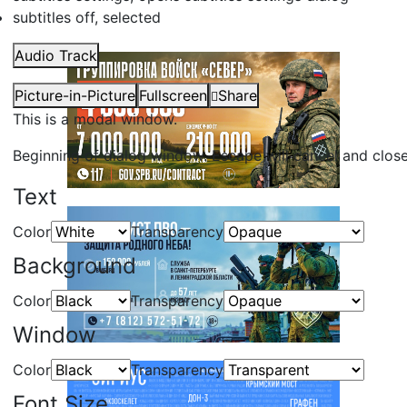
subtitles off
, selected
Audio Track
Picture-in-Picture
Fullscreen
Share
This is a modal window.
Beginning of dialog window. Escape will cancel and clos
Text
Color
Transparency
Background
Color
Transparency
Window
Color
Transparency
Font Size