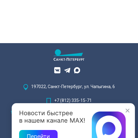
197022, Санкт-Петербург, ул. Чапыгина, 6
+7 (812) 335-15-71
Новости быстрее
Внимание! Отдельные видеоматериалы, размещенные на настоящем
сайте, могут содержать информацию, предназначенную для лиц,
в нашем канале MAX!
достигших 18 лет.
Перейти