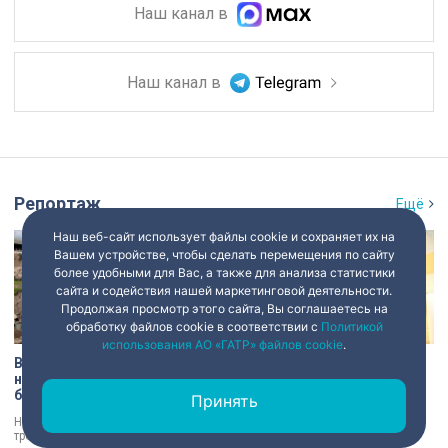
Наш канал в
Наш канал в
Репортаж
Ещё
Наш веб-сайт использует файлы cookie и сохраняет их на
Вашем устройстве, чтобы сделать перемещения по сайту
более удобными для Вас, а также для анализа статистики
сайта и содействия нашей маркетинговой деятельности.
Продолжая просмотр этого сайта, Вы соглашаетесь на
обработку файлов cookie в соответствии с
Политикой
использования АО «ГАТР» файлов cookie
.
В Старой Ладоге археологи
Институту травматологии и
нашли крест XI века и
ортопедии имени Р.Р.
боевой топор – главные
Вредена – 120 лет: от
Принять
трофеи экспедиции
императорской лечебницы
Находки, которые вызывают
Место, где ставят на ноги и
до передового
трепет даже у специалистов!
возвращают возможность
медицинского центра