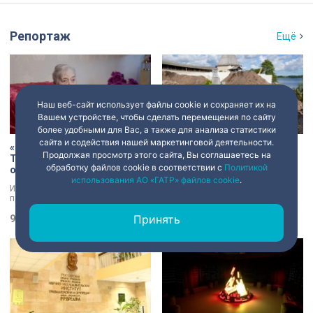
Репортаж
Ещё
Наш веб-сайт использует файлы cookie и сохраняет их на
Вашем устройстве, чтобы сделать перемещения по сайту
более удобными для Вас, а также для анализа статистики
сайта и содействия нашей маркетинговой деятельности.
«Есть хочу!»: история Анны
В Старой Ладоге археологи
Продолжая просмотр этого сайта, Вы соглашаетесь на
Трусовой, пережившей
нашли крест XI века и
обработку файлов cookie в соответствии с
Политикой
оккупацию и потерю
боевой топор – главные
использования АО «ГАТР» файлов cookie
.
близких в 12 лет
трофеи экспедиции
История каждого человека,
Находки, которые вызывают
прошедшего войну, –
трепет даже у специалистов!
напоминание о цене победы.
Нательный крест возрастом более
Принять
Сколько испытаний выпало на
9 августа 2026
11:18
тысячи лет и боевой топор – вот
8 августа 2026
21:07
долю блокадников, тружеников
главные трофеи археологической
тыла, солдат, женщин и, конечно
экспедиции в Старой Ладоге в
же, детей. Три года скитаний,
этом году.
потеря близких, голод – в 12 лет
она осталась совершенно одна. О
судьбе Анны Трусовой,
пережившей оккупацию
Павловска и потерю близких.