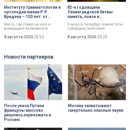
Институту травматологии и
82-я годовщина
ортопедии имени Р.Р.
Ленинградской битвы:
Вредена – 120 лет: от
память, поиск и
императорской лечебницы
возвращение имен
Место, где ставят на ноги и
9 августа Петербург отметит 82-ю
до передового
возвращают возможность
годовщину окончания
медицинского центра
двигаться без боли. Юбилей
Ленинградской битвы. Это День
отмечает Институт травматологии
8 августа 2026
20:53
воинской славы, который был
8 августа 2026
20:24
и ортопедии имени Р.Р. Вредена.
официально установлен в апреле
прошлого года.
Новости партнеров
После указа Путина
Москву захватывают
французы массово
смертельно опасные пауки
ринулись переезжать в
Россию