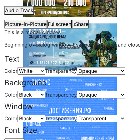
Audio Track
Picture-in-Picture
Fullscreen
Share
This is a modal window.
Beginning of dialog window. Escape will cancel and clos
Text
Color
Transparency
Background
Color
Transparency
Window
Color
Transparency
Font Size