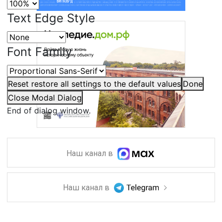
Text Edge Style
Font Family
Reset
restore all settings to the default values
Done
Close Modal Dialog
End of dialog window.
Наш канал в
Наш канал в