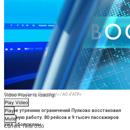
Video Player is loading.
Телеканал «Санкт-Петербург» / АО «ГАТР»
Play Video
После утренних ограничений Пулково восстановил
Play
штатную работу. 80 рейсов и 9 тысяч пассажиров
Mute
уже обслужены.
Current Time
0:00