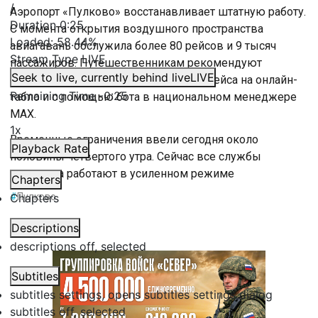
/
Аэропорт «Пулково» восстанавливает штатную работу.
Duration
0:25
С момента открытия воздушного пространства
Loaded
:
58.44%
авиагавань обслужила более 80 рейсов и 9 тысяч
Stream Type
LIVE
пассажиров. Путешественникам рекомендуют
Seek to live, currently behind live
LIVE
отслеживать информацию о статусе рейса на онлайн-
Remaining Time
-
0:25
табло и с помощью бота в национальном менеджере
MAX.
1x
Временные ограничения ввели сегодня около
Playback Rate
половины четвертого утра. Сейчас все службы
аэропорта работают в усиленном режиме
Chapters
Chapters
#
Пулково
Descriptions
descriptions off
, selected
Subtitles
subtitles settings
, opens subtitles settings dialog
subtitles off
, selected