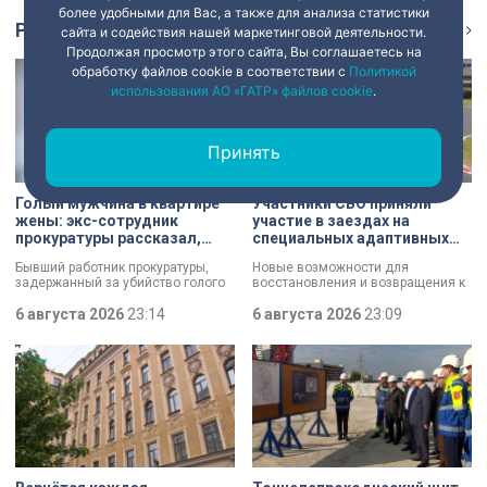
более удобными для Вас, а также для анализа статистики
Репортаж
Ещё
сайта и содействия нашей маркетинговой деятельности.
Продолжая просмотр этого сайта, Вы соглашаетесь на
обработку файлов cookie в соответствии с
Политикой
использования АО «ГАТР» файлов cookie
.
Принять
Голый мужчина в квартире
Участники СВО приняли
жены: экс-сотрудник
участие в заездах на
прокуратуры рассказал,
специальных адаптивных
почему совершил убийство
карт-машинах
Бывший работник прокуратуры,
Новые возможности для
задержанный за убийство голого
восстановления и возвращения к
мужчины, рассказал о причинах,
активной жизни. Представители
которые толкнули его на страшное
6 августа 2026
23:14
фонда «СВОй дом» в Петербурге
6 августа 2026
23:09
преступление. Два года назад он
встретились с участниками
вынес мертвеца из дома на улице
специальной военной операции,
Луначарского, выдавая
которые сейчас проходят курс
бездыханного мужчину за
реабилитации. Главным событием
изрядно перебравшего приятеля.
дня стали заезды на специальных
адаптивных карт-машинах, где
ветераны смогли лично
протестировать технику и
почувствовать скорость.