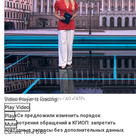
Video Player is loading.
Телеканал «Санкт-Петербург» / АО «ГАТР»
Play Video
В ЗакСе предложили изменить порядок
Play
рассмотрения обращений в КГИОП: запретить
Mute
повторные запросы без дополнительных данных.
Current Time
0:00