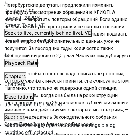
/
Петербургские депутаты предложили изменить
Duration
1:00
процедуру рассмотрения обращений в КГИОП. А
Loaded
:
28.61%
именно — запретить повторы обращений. Если здание
Stream Type
LIVE
по заявлению уже проверили и не нашли оснований
Seek to live, currently behind live
LIVE
считать его объектом культурного наследия, подавать
Remaining Time
-
1:00
новый запрос без дополнительных данных уже не
получится. За последние годы количество таких
1x
сообщений выросло в 3,5 раза. Часть из них дублируют
формулировки.
Playback Rate
«Для того чтобы просто не задерживать те решения,
Chapters
которые уже фактически приняты, спекулируя на этом.
Chapters
Напомню, что только на задержке одной станции,
«Фрунзенская», когда она была на реконструкции,
Descriptions
город потерял около 39 миллионов рублей, связанные
descriptions off
, selected
именно с теми действиями, о которых мы говорим», —
сказал председатель Законодательного собрания
Subtitles
Санкт-Петербурга Александр Бельский.
subtitles settings
, opens subtitles settings dialog
subtitles off
, selected