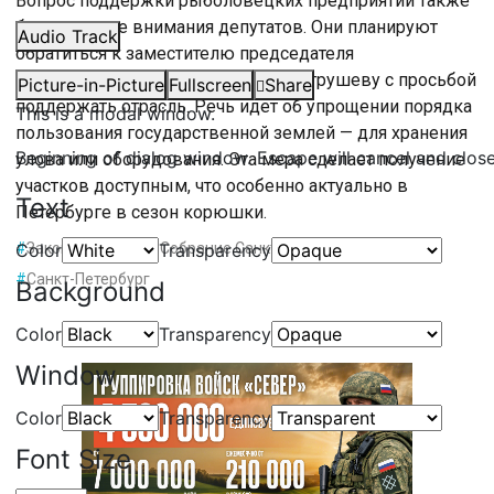
Вопрос поддержки рыболовецких предприятий также
был в центре внимания депутатов. Они планируют
Audio Track
обратиться к заместителю председателя
правительства страны Николаю Патрушеву с просьбой
Picture-in-Picture
Fullscreen
Share
поддержать отрасль. Речь идет об упрощении порядка
This is a modal window.
пользования государственной землей — для хранения
Beginning of dialog window. Escape will cancel and clos
улова или оборудования. Эта мера сделает получение
участков доступным, что особенно актуально в
Text
Петербурге в сезон корюшки.
Color
#
Законодательное Собрание Санкт-Петербурга
Transparency
#
Санкт-Петербург
Background
Color
Transparency
Window
Color
Transparency
Font Size