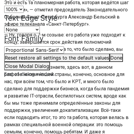
Это и есть та планомерная работа, которая ведётся шаг
за шагом», — отметил председатель Законодательного
Text Edge Style
Собрания Санкт-Петербурга Александр Бельский в
эфире телеканала «Санкт-Петербург».
— Ну, говоря о 7-м созыве: его работа уже подходит к
Font Family
концу; завершается срок действия полномочий
депутатов. Оглядываясь на то, что было сделано, вы
какие-то для себя ключевые позиции обозначили?
Reset
restore all settings to the default values
Done
Close Modal Dialog
«Я могу сказать, что знаете, здесь вот, в данном
End of dialog window.
разрезе жизни нашей страны, конечно, основное для
нас, при всём том, что было и КРТ, и много было
сделано для поддержки бизнеса, когда была пандемия
и развитие IT-отрасли, беспилотных систем, вроде как
бы мы тоже принимали определённые законы для
поддержки, увеличения докапитализации. Всё-таки
если подводить итог, то это та работа, которая велась в
рамках специальной военной операции: это помощь
семьям, конечно, помощь ребятам. И даже я