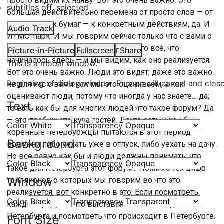
просто видим их наяву. Вот это очень важно. Это
subtitles off
, selected
большая действительно перемена от просто слов — от
подписанных бумаг — к конкретным действиям, да. И
Audio Track
ИTМО-парк. И мы говорим сейчас только что с вами о
«Марине», о «Крестах», да; то есть это всё, что
Picture-in-Picture
Fullscreen
Share
начиналось здесь — и мы видим, как оно реализуется.
This is a modal window.
Вот это очень важно. Люди это видят; даже это важно
Beginning of dialog window. Escape will cancel and clos
не для нас с вами как мы это оцениваем, а как
оценивают люди, потому что иногда у нас знаете… да;
Text
то есть как бы для многих людей что такое форум? Да
— это пробки; это куча гостей. Да; то есть и как бы
Color
Transparency
коренные петербуржцы пытаются в этот период
Background
времени либо уехать уже в отпуск, либо уехать на дачу.
Но всё равно как бы и люди должны понимать: что
Color
Transparency
такое для Петербурга этот форум? Помимо тех цифр
Window
триллионов о которых мы говорим во что это
реализуется, вот конкретно в это. Если посмотреть
Color
Transparency
каждый форум и что выставлялось на стенде
Петербурга и посмотреть что происходит в Петербурге.
Font Size