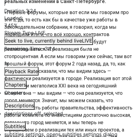
реальных изменений в Санкт-Петербурге.
/
Duration
3:24
«Первые форумы, которые вот если мы говорим про
Loaded
:
эти 5, да, то есть как бы в качестве уже работы в
7.45%
Законодательном собрании, я говорил, когда мы
Stream Type
LIVE
подводили итоги, что всё хорошо, контрактов
Seek to live, currently behind live
LIVE
заключено много, посмотрим, как они будут
Remaining Time
-
3:24
реализовываться. И реализация была не
стопроцентная. А если мы говорим уже сейчас, там вот
1x
прошлый форум, этот форум 2 года назад, да, то, как
вы правильно сказали, что мы видим здесь —
Playback Rate
фактически реализуется в городе. Реализация вот этой
Chapters
вот задачи мегаполиса XXI века на сегодняшний
Chapters
момент она — мы видим — что она реализуется, что
город меняется. Значит, мы можем сказать, что
Descriptions
эффективность работы правительства, эффективность
descriptions off
, selected
работы комитета по инвестициям достаточно высокая,
потому что город меняется, и мы теперь не
Subtitles
спрашиваем о реализации тех или иных проектов, а
subtitles settings
, opens subtitles settings dialog