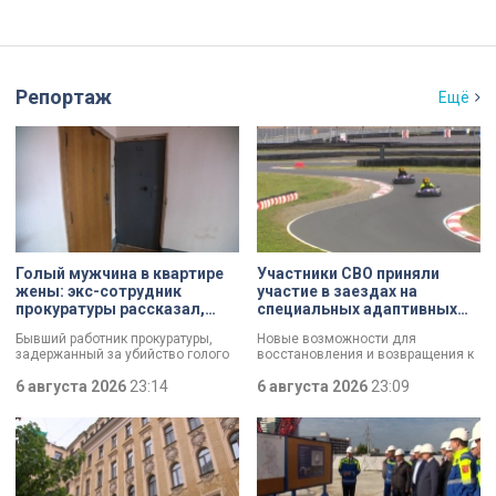
Репортаж
Ещё
Голый мужчина в квартире
Участники СВО приняли
жены: экс-сотрудник
участие в заездах на
прокуратуры рассказал,
специальных адаптивных
почему совершил убийство
карт-машинах
Бывший работник прокуратуры,
Новые возможности для
задержанный за убийство голого
восстановления и возвращения к
мужчины, рассказал о причинах,
активной жизни. Представители
которые толкнули его на страшное
6 августа 2026
23:14
фонда «СВОй дом» в Петербурге
6 августа 2026
23:09
преступление. Два года назад он
встретились с участниками
вынес мертвеца из дома на улице
специальной военной операции,
Луначарского, выдавая
которые сейчас проходят курс
бездыханного мужчину за
реабилитации. Главным событием
изрядно перебравшего приятеля.
дня стали заезды на специальных
адаптивных карт-машинах, где
ветераны смогли лично