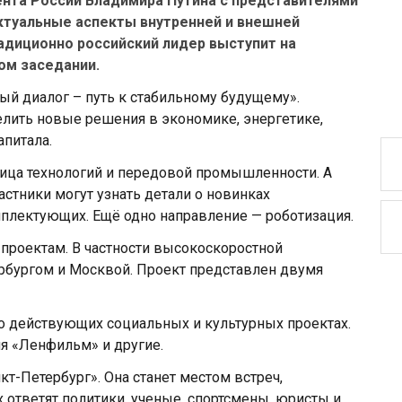
ента России Владимира Путина с представителями
ктуальные аспекты внутренней и внешней
адиционно российский лидер выступит на
ом заседании.
ый диалог – путь к стабильному будущему».
елить новые решения в экономике, энергетике,
апитала.
лица технологий и передовой промышленности. А
астники могут узнать детали о новинках
мплектующих. Ещё одно направление — роботизация.
проектам. В частности высокоскоростной
бургом и Москвой. Проект представлен двумя
 о действующих социальных и культурных проектах.
ия «Ленфильм» и другие.
кт-Петербург». Она станет местом встреч,
ответят политики, ученые, спортсмены, юристы и