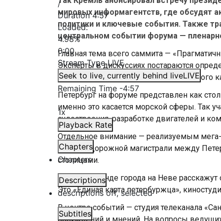
Так Кремль анонсировал встречу презид
/
мировых информагентств, где обсудят а
Duration
4:57
политики и ключевые события. Также тр
Loaded
:
центральном событии форума — пленарн
4.98%
0:00
Главная тема всего саммита — «Прагматичн
Stream Type
LIVE
Эксперты в дискуссиях постараются опред
Seek to live, currently behind live
LIVE
цифровизации и развитии человеческого к
Remaining Time
-
4:57
Петербург на форуме представлен как сто
именно это касается морской сферы. Так уч
1x
судостроения, разработке двигателей и ко
Playback Rate
Отдельное внимание — реализуемым мега-
Chapters
железнодорожной магистрали между Петер
Chapters
столицами.
Также на стенде города на Неве расскажут
Descriptions
Это «Единая карта петербуржца», киностуд
descriptions off
, selected
В центре событий — студия телеканала «Сан
Subtitles
обсуждений и мнений. На вопросы ведущих 