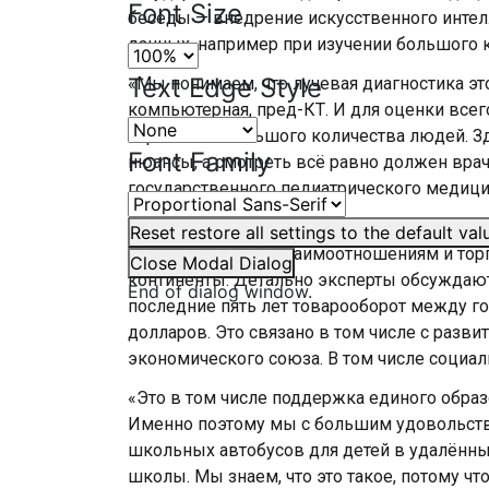
Font Size
беседы — внедрение искусственного интел
данных, например при изучении большого 
Text Edge Style
«Мы понимаем, что лучевая диагностика это 
компьютерная, пред-КТ. И для оценки всег
скринингах большого количества людей. Зд
Font Family
нюансы, а смотреть всё равно должен врач
государственного педиатрического медици
В Экспофоруме стартовала и официальная
Reset
restore all settings to the default val
международным взаимоотношениям и торгов
Close Modal Dialog
континенты. Детально эксперты обсуждают
End of dialog window.
последние пять лет товарооборот между г
долларов. Это связано в том числе с разв
экономического союза. В том числе социал
«Это в том числе поддержка единого образ
Именно поэтому мы с большим удовольстви
школьных автобусов для детей в удалённы
школы. Мы знаем, что это такое, потому ч