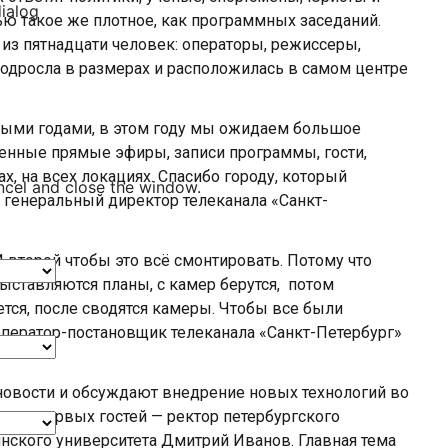
dialog
ью такое же плотное, как программных заседаний.
 из пятнадцати человек: операторы, режиссеры,
 подросла в размерах и расположилась в самом центре
лыми годами, в этом году мы ожидаем большое
ценные прямые эфиры, записи программы, гости,
ах, на всех локациях. Спасибо городу, который
ncel and close the window.
 генеральный директор телеканала «Санкт-
И второй чтобы это всё смонтировать. Потому что
ыставляются планы, с камер берутся, потом
ется, после сводятся камеры. Чтобы все были
оператор-постановщик телеканала «Санкт-Петербург»
 новости и обсуждают внедрение новых технологий во
ин из первых гостей — ректор петербургского
нского университета Дмитрий Иванов. Главная тема