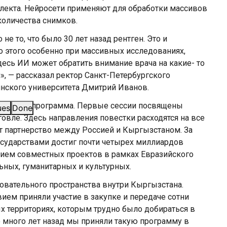
лекта. Нейросети применяют для обработки массивов
количества снимков.
не то, что было 30 лет назад рентген. Это и
о этого особенно при массивных исследованиях,
есь ИИ может обратить внимание врача на какие- то
», — рассказал ректор Санкт-Петербургского
нского университета Дмитрий Иванов.
 деловая программа. Первые сессии посвящены
ues
Done
ле. Здесь направления повестки расходятся на все
 партнерство между Россией и Кыргызстаном. За
осударствами достиг почти четырех миллиардов
итием совместных проектов в рамках Евразийского
ьных, гуманитарных и культурных.
овательного пространства внутри Кыргызстана.
ем приняли участие в закупке и передаче сотни
х территориях, которым трудно было добираться в
то много лет назад мы приняли такую программу в