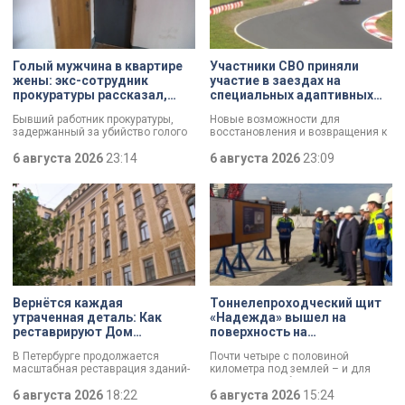
Голый мужчина в квартире
Участники СВО приняли
жены: экс-сотрудник
участие в заездах на
прокуратуры рассказал,
специальных адаптивных
почему совершил убийство
карт-машинах
Бывший работник прокуратуры,
Новые возможности для
задержанный за убийство голого
восстановления и возвращения к
мужчины, рассказал о причинах,
активной жизни. Представители
которые толкнули его на страшное
6 августа 2026
23:14
фонда «СВОй дом» в Петербурге
6 августа 2026
23:09
преступление. Два года назад он
встретились с участниками
вынес мертвеца из дома на улице
специальной военной операции,
Луначарского, выдавая
которые сейчас проходят курс
бездыханного мужчину за
реабилитации. Главным событием
изрядно перебравшего приятеля.
дня стали заезды на специальных
адаптивных карт-машинах, где
ветераны смогли лично
протестировать технику и
почувствовать скорость.
Вернётся каждая
Тоннелепроходческий щит
утраченная деталь: Как
«Надежда» вышел на
реставрируют Дом
поверхность на
Единоверческой церкви
Шуваловском проспекте
В Петербурге продолжается
Почти четыре с половиной
Святого Николая на улице
масштабная реставрация зданий-
километра под землей – и для
Марата
памятников в рамках
«Надежды» забрезжил свет:
губернаторской программы.
6 августа 2026
18:22
проходческий щит вышел на
6 августа 2026
15:24