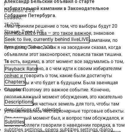
Александр Бельский объявил о старте
/
избирательной кампании в Законодательное
Duration
2:28
Собрание Петербурга.
Loaded
:
15.20%
«Мы приняли решение о том, что выборы будут 20
Stream Type
LIVE
сентября 2026 года — это такое важное, знаковое
Seek to live, currently behind live
LIVE
решение. То есть, это старт выборной кампании, по
Remaining Time
-
2:28
сути дела. Сейчас, и как я на заседании сказал, когда
объявляли этот законопроект, повисла такая тишина.
1x
То есть, видимо, в этот момент все задумались о том,
что было сделано, а с чем идти к своим избирателям
Playback Rate
сейчас и говорить о том, какие были достигнуты
Chapters
результаты и что будет в будущем. Была звенящая
Chapters
тишина. Поэтому это важное событие. Конечно,
сегодня важный момент обсуждения, это касательно
Descriptions
использования частных земель для того, чтобы там
descriptions off
, selected
устанавливались нестационарные торговые объекты.
Это важный момент был, и вопрос там обсуждался, и
Subtitles
многие коллеги говорили о наведении порядка, в том
subtitles settings
, opens subtitles settings dialog