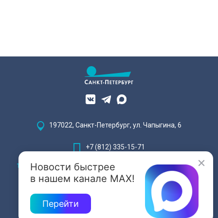
197022, Санкт-Петербург, ул. Чапыгина, 6
+7 (812) 335-15-71
Новости быстрее
Внимание! Отдельные видеоматериалы, размещенные на настоящем
сайте, могут содержать информацию, предназначенную для лиц,
в нашем канале MAX!
достигших 18 лет.
Перейти