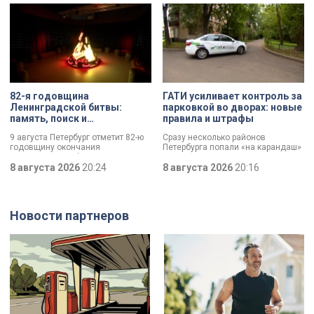
экспедиции в Старой Ладоге в
этом году.
82-я годовщина
ГАТИ усиливает контроль за
Ленинградской битвы:
парковкой во дворах: новые
память, поиск и
правила и штрафы
возвращение имен
9 августа Петербург отметит 82-ю
Сразу несколько районов
годовщину окончания
Петербурга попали «на карандаш»
Ленинградской битвы. Это День
к ГАТИ. Там усилят контроль за
воинской славы, который был
8 августа 2026
20:24
парковкой во дворах. За два
8 августа 2026
20:16
официально установлен в апреле
летних месяца только по
прошлого года.
Выборгскому району ведомство
вынесло больше 10 тысяч
постановлений.
Новости партнеров