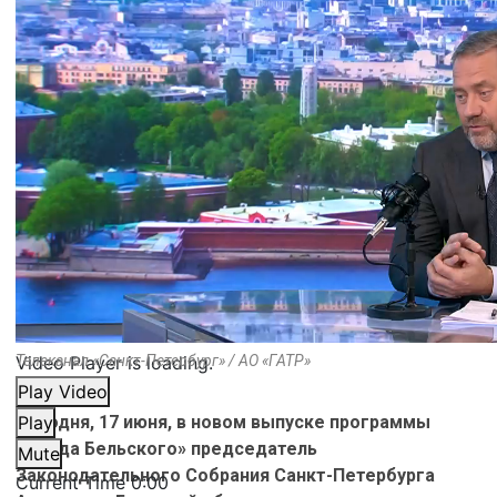
Video Player is loading.
Телеканал «Санкт-Петербург» / АО «ГАТР»
Play Video
Сегодня, 17 июня, в новом выпуске программы
Play
«Среда Бельского» председатель
Mute
Законодательного Собрания Санкт-Петербурга
Current Time
0:00