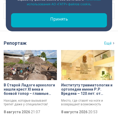
использования АО «ГАТР» файлов cookie
.
Наш канал в
Принять
Репортаж
Ещё
В Старой Ладоге археологи
Институту травматологии и
нашли крест XI века и
ортопедии имени Р.Р.
боевой топор – главные
Вредена – 120 лет: от
трофеи экспедиции
императорской лечебницы
Находки, которые вызывают
Место, где ставят на ноги и
до передового
трепет даже у специалистов!
возвращают возможность
медицинского центра
Нательный крест возрастом более
двигаться без боли. Юбилей
тысячи лет и боевой топор – вот
8 августа 2026
21:07
отмечает Институт травматологии
8 августа 2026
20:53
главные трофеи археологической
и ортопедии имени Р.Р. Вредена.