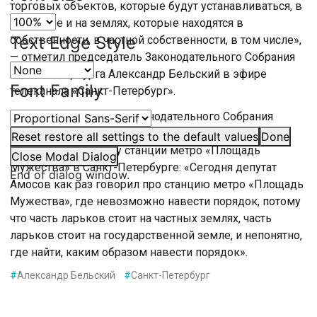
торговых объектов, которые будут устанавливаться, в
том числе и на землях, которые находятся в
Text Edge Style
собственности, в частной собственности, в том числе»,
— отметил председатель Законодательного Собрания
Санкт-Петербурга Александр Бельский в эфире
Font Family
телеканала «Санкт-Петербург».
Также председатель Законодательного Собрания
Санкт-Петербурга Александр Бельский затронул
Reset
restore all settings to the default values
Done
вопрос беспорядка у станции метро «Площадь
Close Modal Dialog
Мужества» в Санкт-Петербурге: «Сегодня депутат
End of dialog window.
Амосов как раз говорил про станцию метро «Площадь
Мужества», где невозможно навести порядок, потому
что часть ларьков стоит на частных землях, часть
ларьков стоит на государственной земле, и непонятно,
где найти, каким образом навести порядок».
#
Александр Бельский
#
Санкт-Петербург