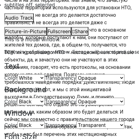
числе и на этих территориях. Мы знаем, что зачастую
subtitles off
, selected
частные территории используются для установки НТО,
может быть, не всегда это делается достаточно
Audio Track
правильно, и не всегда это делается даже с
разрешения самих жителей, потому что в основном
Picture-in-Picture
Fullscreen
Share
жалобы, которые поступают к нам, они поступают от
This is a modal window.
жителей тех домов, где, в общем-то, получается, что
Beginning of dialog window. Escape will cancel and clos
ТСЖ их и разрешило. НТО — нестационарные торговые
объекты, да, и зачастую они не участвуют в этих
Text
собраниях, говорят, что есть протоколы, на основании
которых это всё сдаётся. Поэтому, конечно,
Color
Transparency
требовалось наведение порядка. Действительно, люди
Background
обращаются. Ну вот, и мы с этой инициативой
выходили в Государственную Думу, и принято
Color
Transparency
решение сейчас, что отдано это на усмотрение
Window
регионов, да, каким образом это будет делаться. И
сейчас мы совместно с правительством нашего города
Color
Transparency
рассматриваем, каким образом регламентировать так,
чтобы у нас был перечень этих нестационарных
Font Size