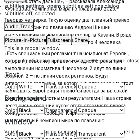
будем работать дальше», – рассказала Александра
subtitles settings
, opens subtitles settings dialog
Кузнецова, чемпионка мира по плаванию-2025.
subtitles off
, selected
Твердая четверка. Такую оценку дал главный тренер
Audio Track
сборной России по плаванию Андрей Шишин
выступлениям на чемпионате страны в Казани. В ряде
Picture-in-Picture
Fullscreen
Share
дисциплин квалификацию прошли по 4 человека.
This is a modal window.
«Есть специальный регламент на чемпионат Европы,
Beginning of dialog window. Escape will cancel and clos
который позволяет привезти от одной страны при
выполнении норматива 4 человека. 2 едут по линии
Text
сборной, 2 – по линии своих регионов. Будут
интересные заплывы, за которыми определенно стоит
Color
Transparency
наблюдать. Европейцы гоняются всегда за высокой
Background
конкуренцией и плотными результатами. Наша страна
несет очень хороший кусок этого огромного пирога
Color
Transparency
конкуренции», – сообщил Кирилл Пригода,
Window
многократный чемпион мира по плаванию.
Чемпионат Европы по водным видам спорта пройдет в
Color
Transparency