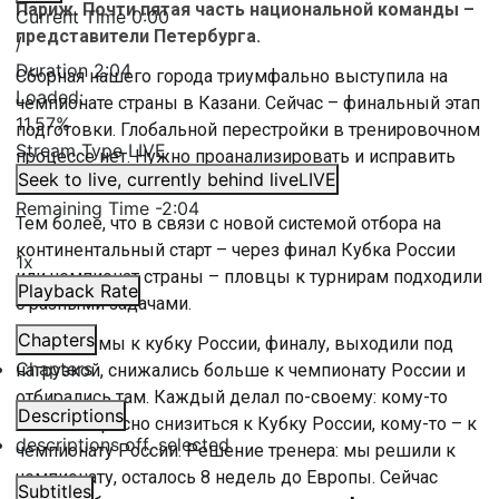
Париж. Почти пятая часть национальной команды –
Current Time
0:00
представители Петербурга.
/
Duration
2:04
Сборная нашего города триумфально выступила на
Loaded
:
чемпионате страны в Казани. Сейчас – финальный этап
11.57%
подготовки. Глобальной перестройки в тренировочном
Stream Type
LIVE
процессе нет. Нужно проанализировать и исправить
Seek to live, currently behind live
LIVE
недочеты прошлых выступлений.
Remaining Time
-
2:04
Тем более, что в связи с новой системой отбора на
континентальный старт – через финал Кубка России
1x
или чемпионат страны – пловцы к турнирам подходили
Playback Rate
с разными задачами.
Chapters
«Вообще, мы к кубку России, финалу, выходили под
Chapters
нагрузкой, снижались больше к чемпионату России и
отбирались там. Каждый делал по-своему: кому-то
Descriptions
было интересно снизиться к Кубку России, кому-то – к
descriptions off
, selected
чемпионату России. Решение тренера: мы решили к
чемпионату, осталось 8 недель до Европы. Сейчас
Subtitles