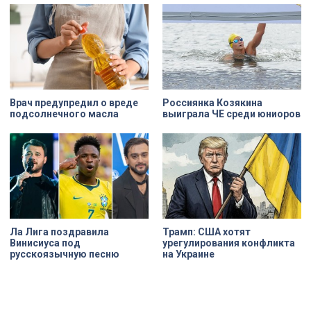
ветераны смогли лично
Николая на улице Марата. Здание
протестировать технику и
XIX века, прошедшее через
почувствовать скорость.
несколько перестроек, сегодня
переживает второе рождение.
Жемчужина, объекта культурного
наследия — исторические часы.
Их элементы утрачены на 90%.
Врач предупредил о вреде
Россиянка Козякина
подсолнечного масла
выиграла ЧЕ среди юниоров
Ла Лига поздравила
Трамп: США хотят
Винисиуса под
урегулирования конфликта
русскоязычную песню
на Украине