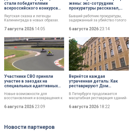
стали победителями
жены: экс-сотрудник
всероссийского конкурса
прокуратуры рассказал,
«Моя страна — моя Россия»
почему совершил убийство
Якутская сказка и легенды
Бывший работник прокуратуры,
Калининграда в новых образах.
задержанный за убийство голого
Два юных петербуржца стали
мужчины, рассказал о причинах,
победителями всероссийского
7 августа 2026
14:05
которые толкнули его на страшное
6 августа 2026
23:14
конкурса «Моя страна — моя
преступление. Два года назад он
Россия». Их работы с
вынес мертвеца из дома на улице
использованием бересты, листьев
Луначарского, выдавая
и янтаря дали новое прочтение
бездыханного мужчину за
народным сюжетам.
изрядно перебравшего приятеля.
Участники СВО приняли
Вернётся каждая
участие в заездах на
утраченная деталь: Как
специальных адаптивных
реставрируют Дом
карт-машинах
Единоверческой церкви
Новые возможности для
В Петербурге продолжается
Святого Николая на улице
восстановления и возвращения к
масштабная реставрация зданий-
Марата
активной жизни. Представители
памятников в рамках
фонда «СВОй дом» в Петербурге
6 августа 2026
23:09
губернаторской программы.
6 августа 2026
18:22
встретились с участниками
Специалисты обновляют не
специальной военной операции,
просто стены, а восстанавливают
которые сейчас проходят курс
буквально каждую утраченную
реабилитации. Главным событием
деталь. Один из самых знаковых
Новости партнеров
дня стали заезды на специальных
адресов сейчас — Дом
адаптивных карт-машинах, где
Единоверческой церкви Святого