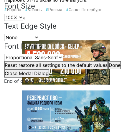
Париже с 31-го июля по 16-е августа.
Font Size
#
Европа
#
Казань
#
Россия
#
Санкт-Петербург
#
Франция
Text Edge Style
Font Family
Reset
restore all settings to the default values
Done
Close Modal Dialog
End of dialog window.