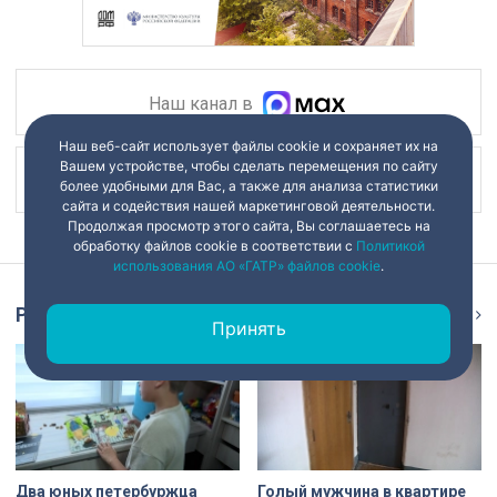
Наш канал в
Наш веб-сайт использует файлы cookie и сохраняет их на
Вашем устройстве, чтобы сделать перемещения по сайту
Наш канал в
более удобными для Вас, а также для анализа статистики
сайта и содействия нашей маркетинговой деятельности.
Продолжая просмотр этого сайта, Вы соглашаетесь на
обработку файлов cookie в соответствии с
Политикой
использования АО «ГАТР» файлов cookie
.
Репортаж
Ещё
Принять
Два юных петербуржца
Голый мужчина в квартире