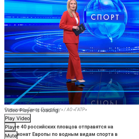
Video Player is loading.
Телеканал «Санкт-Петербург» / АО «ГАТР»
Play Video
Более 40 российских пловцов отправятся на
Play
чемпионат Европы по водным видам спорта в
Mute