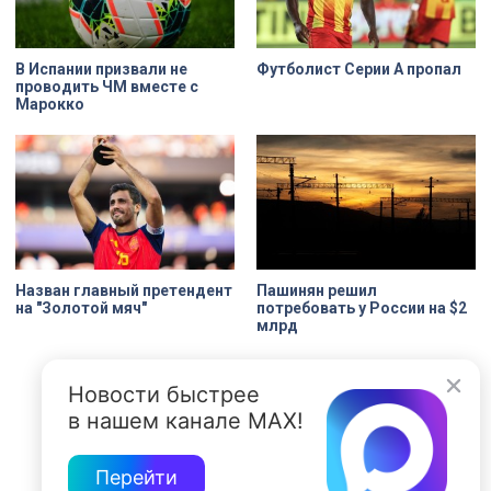
Их элементы утрачены на 90%.
В Испании призвали не
Футболист Серии А пропал
проводить ЧМ вместе с
Марокко
Назван главный претендент
Пашинян рeшил
на "Золотой мяч"
потребовать у России на $2
млрд
Новости быстрее
в нашем канале MAX!
Перейти