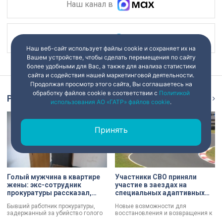
Наш канал в
Наш канал в
Наш веб-сайт использует файлы cookie и сохраняет их на
Вашем устройстве, чтобы сделать перемещения по сайту
более удобными для Вас, а также для анализа статистики
сайта и содействия нашей маркетинговой деятельности.
Продолжая просмотр этого сайта, Вы соглашаетесь на
обработку файлов cookie в соответствии с
Политикой
Репортаж
Ещё
использования АО «ГАТР» файлов cookie
.
Принять
Голый мужчина в квартире
Участники СВО приняли
жены: экс-сотрудник
участие в заездах на
прокуратуры рассказал,
специальных адаптивных
почему совершил убийство
карт-машинах
Бывший работник прокуратуры,
Новые возможности для
задержанный за убийство голого
восстановления и возвращения к
мужчины, рассказал о причинах,
активной жизни. Представители