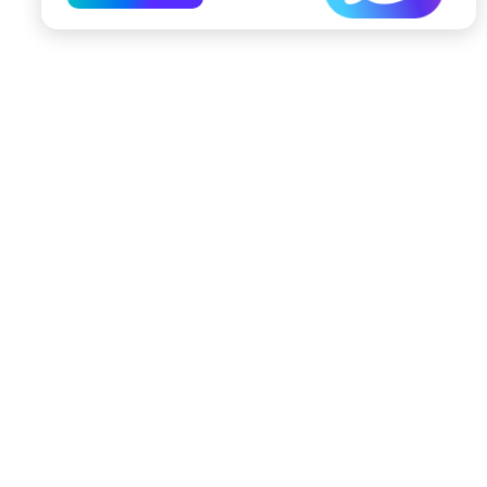
197022, Санкт-Петербург, ул. Чапыгина, 6
+7 (812) 335-15-71
Внимание! Отдельные видеоматериалы, размещенные на настоящем
сайте, могут содержать информацию, предназначенную для лиц,
достигших 18 лет.